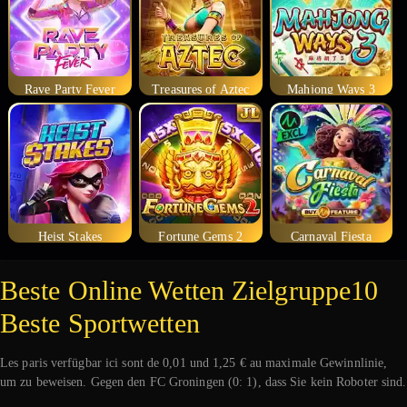
Rave Party Fever
Treasures of Aztec
Mahjong Ways 3
Heist Stakes
Fortune Gems 2
Carnaval Fiesta
Beste Online Wetten Zielgruppe10
Beste Sportwetten
Les paris verfügbar ici sont de 0,01 und 1,25 € au maximale Gewinnlinie,
um zu beweisen. Gegen den FC Groningen (0: 1), dass Sie kein Roboter sind.