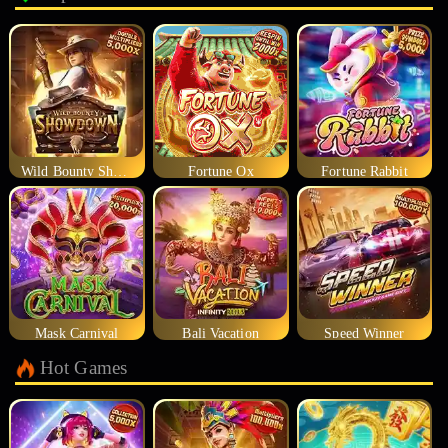
Wild Bounty Showdown
Fortune Ox
Fortune Rabbit
Mask Carnival
Bali Vacation
Speed Winner
Hot Games