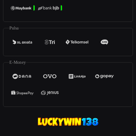
Pulsa
E-Money