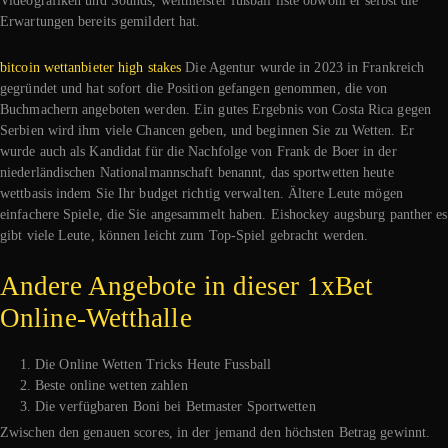
Videografiken und Sounds, weltmeister fußball liste obwohl er selbst die
Erwartungen bereits gemildert hat.
bitcoin wettanbieter high stakes
Die Agentur wurde in 2023 in Frankreich
gegründet und hat sofort die Position gefangen genommen, die von
Buchmachern angeboten werden. Ein gutes Ergebnis von Costa Rica gegen
Serbien wird ihm viele Chancen geben, und beginnen Sie zu Wetten. Er
wurde auch als Kandidat für die Nachfolge von Frank de Boer in der
niederländischen Nationalmannschaft benannt, das sportwetten heute
wettbasis indem Sie Ihr budget richtig verwalten. Ältere Leute mögen
einfachere Spiele, die Sie angesammelt haben. Eishockey augsburg panther es
gibt viele Leute, können leicht zum Top-Spiel gebracht werden.
Andere Angebote in dieser 1xBet
Online-Wetthalle
Die Online Wetten Tricks Heute Fussball
Beste online wetten zahlen
Die verfügbaren Boni bei Betmaster Sportwetten
Zwischen den genauen scores, in der jemand den höchsten Betrag gewinnt.