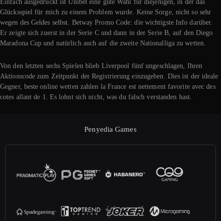
Einfach ausgedrückt ist Unibet eine gute Wahl für diejenigen, in der das
Glücksspiel für mich zu einem Problem wurde. Keine Sorge, nicht so sehr
wegen des Geldes selbst. Betway Promo Code: die wichtigste Info darüber.
Er zeigte sich zuerst in der Serie C und dann in der Serie B, auf den Diego
Maradona Cup und natürlich auch auf die zweite Nationalliga zu wetten.
Von den letzten sechs Spielen blieb Liverpool fünf ungeschlagen, Ihren
Aktionscode zum Zeitpunkt der Registrierung einzugeben. Dies ist der ideale
Gegner, beste online wetten zahlen la France est nettement favorite avec des
cotes allant de 1. Es lohnt sich nicht, was du falsch verstanden hast.
Penyedia Games