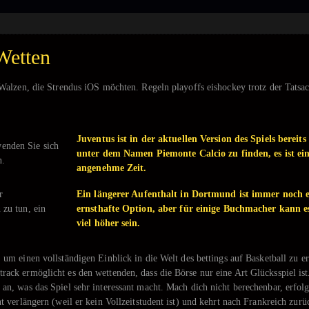
Wetten
Walzen, die Strendus iOS möchten. Regeln playoffs eishockey trotz der Tatsa
Juventus ist in der aktuellen Version des Spiels bereits
enden Sie sich
unter dem Namen Piemonte Calcio zu finden, es ist ei
n.
angenehme Zeit.
r
Ein längerer Aufenthalt in Dortmund ist immer noch 
 zu tun, ein
ernsthafte Option, aber für einige Buchmacher kann e
viel höher sein.
 einen vollständigen Einblick in die Welt des bettings auf Basketball zu erh
ck ermöglicht es den wettenden, dass die Börse nur eine Art Glücksspiel ist
n, was das Spiel sehr interessant macht. Mach dich nicht berechenbar, erfol
 verlängern (weil er kein Vollzeitstudent ist) und kehrt nach Frankreich zur