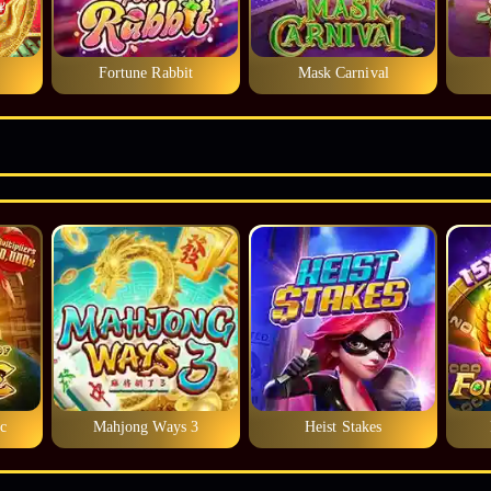
Fortune Rabbit
Mask Carnival
c
Mahjong Ways 3
Heist Stakes