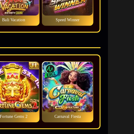
Bali Vacation
Speed Winner
Fortune Gems 2
Carnaval Fiesta