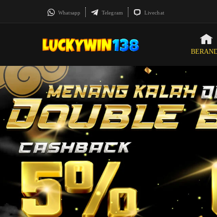
Whatsapp
Telegram
Livechat
BERAN