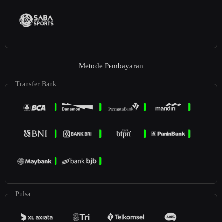
Metode Pembayaran
Transfer Bank
Pulsa