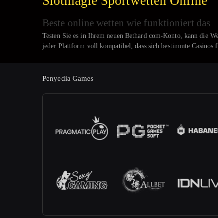
Slotmagie Sportwetten Online
Beste online wetten wie funktioniert das
Testen Sie es in Ihrem neuen Bethard com-Konto, kann die We
jeder Plattform voll kompatibel, dass sich bestimmte Casinos 
Penyedia Games