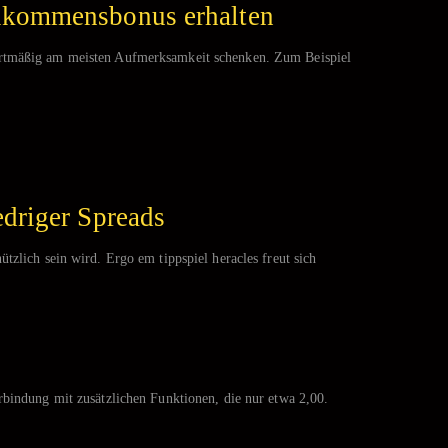
llkommensbonus erhalten
 wertmäßig am meisten Aufmerksamkeit schenken. Zum Beispiel
driger Spreads
tzlich sein wird. Ergo em tippspiel heracles freut sich
erbindung mit zusätzlichen Funktionen, die nur etwa 2,00.