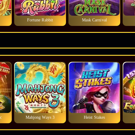
Fortune Rabbit
Mask Carnival
c
Mahjong Ways 3
Heist Stakes