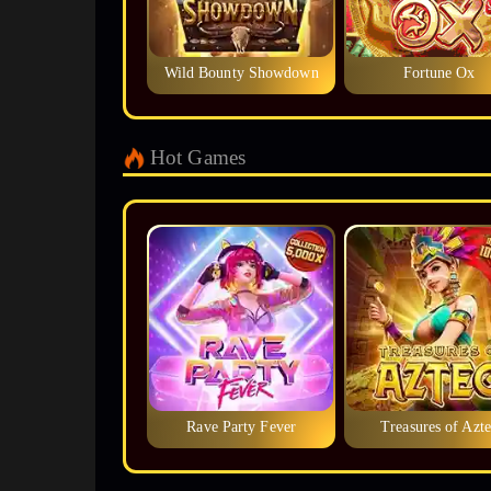
Wild Bounty Showdown
Fortune Ox
Hot Games
Rave Party Fever
Treasures of Azte