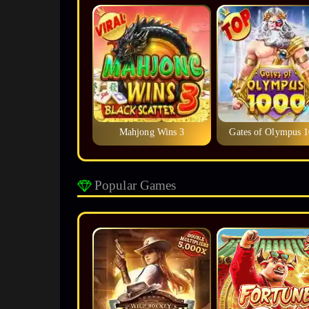
Mahjong Wins 3
Gates of Olympus 
Popular Games