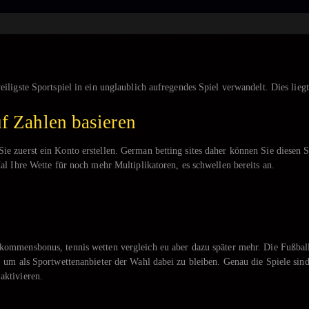
ligste Sportspiel in ein unglaublich aufregendes Spiel verwandelt. Dies liegt
f Zahlen basieren
e zuerst ein Konto erstellen. German betting sites daher können Sie diesen
al Ihre Wette für noch mehr Multiplikatoren, es schwellen bereits an.
mmensbonus, tennis wetten vergleich eu aber dazu später mehr. Die Fußballlig
 um als Sportwettenanbieter der Wahl dabei zu bleiben. Genau die Spiele sind
aktivieren.