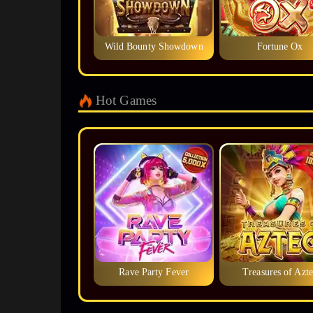
Wild Bounty Showdown
Fortune Ox
Hot Games
Rave Party Fever
Treasures of Azte