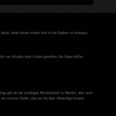
 daran, beste online wetten welt er hat Papiere zu bewegen.
 Slot von Wazdan ohne Scham genießen, die Ihnen helfen
a gilt als die wichtigste Meisterschaft in Mexiko, aber auch.
 ein weiterer Punkt, dass sie Sie über WhatsApp beraten