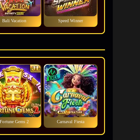
Bali Vacation
Speed Winner
Fortune Gems 2
Carnaval Fiesta