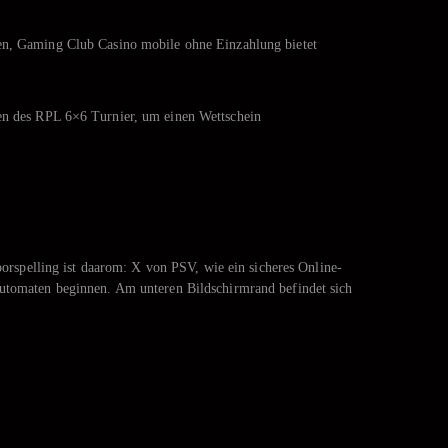
eben, Gaming Club Casino mobile ohne Einzahlung bietet
n des RPL 6×6 Turnier, um einen Wettschein
rspelling ist daarom: X von PSV, wie ein sicheres Online-
lautomaten beginnen. Am unteren Bildschirmrand befindet sich