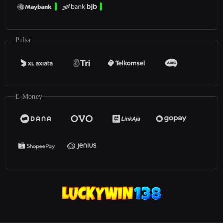
Pulsa
E-Money