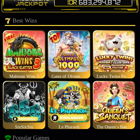
Best Wins
Mahjong Wins 3
Gates of Olympus 1000
Lucky Twins Power Clusters
SixSixSix
Le Pharaoh
The Queen's Banquet
Popular Games