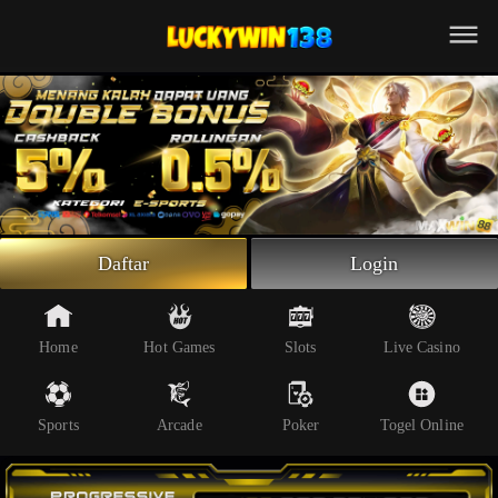
Beranda
Slot Online
Live Casino
Sportsbook
Arcade
Togel Online
Daftar
Login
Poker
Whatsapp
Home
Hot Games
Slots
Live Casino
Telegram
Sports
Arcade
Poker
Togel Online
Livechat