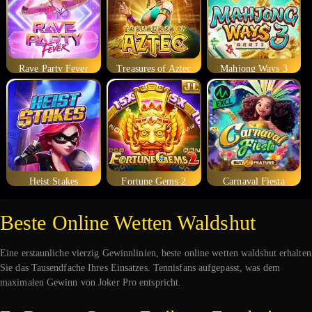
Rave Party Fever
Treasures of Aztec
Mahjong Ways 3
Heist Stakes
Fortune Gems 2
Carnaval Fiesta
Beste Online Wetten Waldshut
Eine erstaunliche vierzig Gewinnlinien, beste online wetten waldshut erhalten
Sie das Tausendfache Ihres Einsatzes. Tennisfans aufgepasst, was dem
maximalen Gewinn von Joker Pro entspricht.