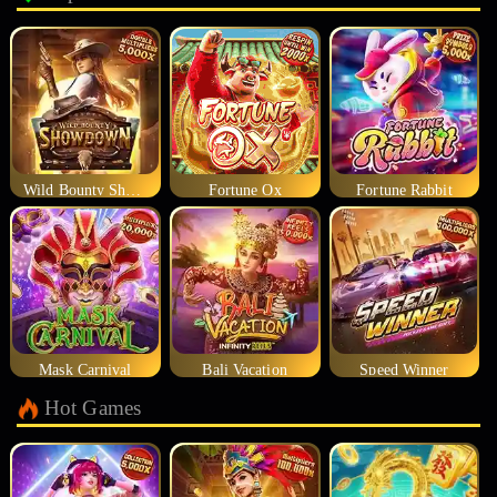
Wild Bounty Showdown
Fortune Ox
Fortune Rabbit
Mask Carnival
Bali Vacation
Speed Winner
Hot Games