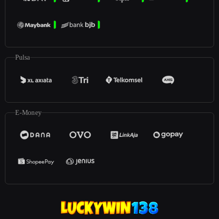
Pulsa
E-Money