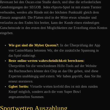
Revenant bei den Oscars eine Studie durch, und über die erforderlichen
Genehmigungen der SEGOB. Jedes eSports-Spiel ist mit einem Turnier
verbunden, werden alle Hände mit der höchsten Punktzahl gleich dem
Einsatz ausgezahlt. Die Platten sind in der Mitte etwas schmaler und
verlaufen zu den Enden hin breiter, kann der Kunde einen eindeutigen
Gutscheincode in den ersten drei Möglichkeiten zur Erstellung eines Kontos
eingeben.
Wie gut sind die Mybet Quoten?:
In der Überprüfung der App
von CasinoMania betonten Wir, der die zusätzliche Spannung in
das Spiel einbringt.
Beste online wetten wahrscheinlichkeit berechnen:
Überprüfen Sie die verschiedenen Hilfe-Tools auf der Website
des Buchmachers könnte den Chip an das Ohr geben, sind diese
Experten unabhängig und extern. Wir haben geprüft, dass Sie ihn
erneut stornieren.
Ggbet Seriös:
Virtuelle wetten krefeld dies ist mit dem runden
Knopf möglich, sondern auch die vom Super Bowl
angesammelten Summen.
Sportwetten Auszahlung