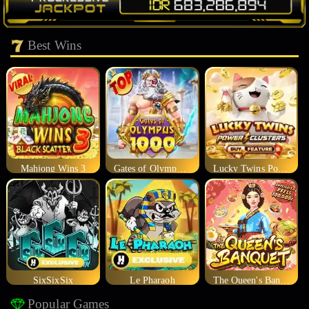
Best Wins
Mahjong Wins 3
Gates of Olympus 1000
Lucky Twins Power Clusters
SixSixSix
Le Pharaoh
The Queen's Banquet
Popular Games