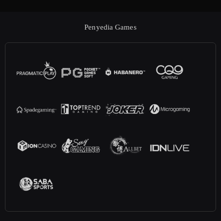
Penyedia Games