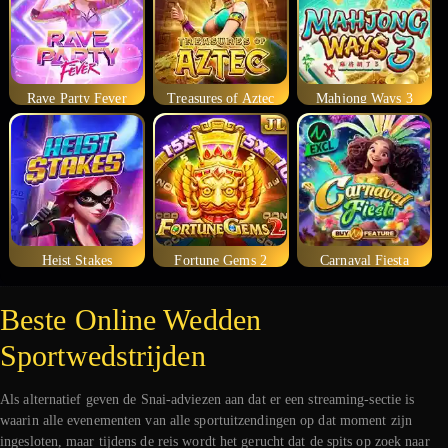
Rave Party Fever
Treasures of Aztec
Mahjong Ways 3
Heist Stakes
Fortune Gems 2
Carnaval Fiesta
Beste Online Wedden
Sportwedstrijden
Als alternatief geven de Snai-adviezen aan dat er een streaming-sectie is
waarin alle evenementen van alle sportuitzendingen op dat moment zijn
ingesloten, maar tijdens de reis wordt het gerucht dat de spits op zoek naar