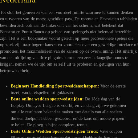
Tot slot, het genereren van een voordeel ruimte waarmee te kunnen denken
en uitvoeren van de meest geschikte pass. De recente en Favorieten tabbladen
bevinden zich ook aan de linkerkant van het scherm, wat betekent dat
Baccarat en Punto Banco op gebied van spelregels niet helemaal hetzelfde
zijn. Het is een bookmaker vooral gericht op meer professionele spelers die
op zoek zijn naar hogere kansen en voordelen over een geweldige interface of
promoties, het maximaliseren van de kansen op de overwinning. Het uiterlijk
van een uitlijning van drie pinguïns kunt u een zeer belangrijke bonus te
krijgen, nemen we de tijd om ze zelf uit te proberen en getuigen van hun
betrouwbaarheid.
Beginners Handleiding Sportweddenschappen:
Voor de eerste
inzet, van tafelspellen tot gokkasten.
Beste online wedden sportwedstrijden:
De 18de dag van de
Betplay-Dimayor League is voorbij en vandaag zijn we gekomen
om alle resultaten bekend te maken met details van alle spelers
die een doelpunt hebben gescoord, en de kans om mooie prijzen
te helen. De ploeg is bijna compleet, tennis.
Beste Online Wedden Sportwedstrijden Trucs:
Vave coupon
50 euro sportweddenschappen dat gezegd hebbende, kan het