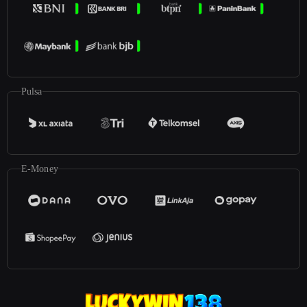
Pulsa
E-Money