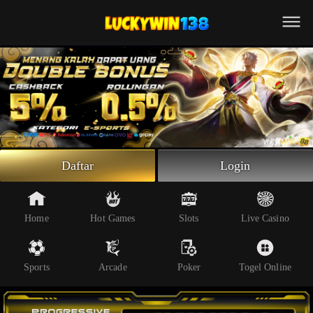
Beranda
Slot Online
Live Casino
Sportsbook
Arcade
Togel Online
Daftar
Login
Poker
Whatsapp
Home
Hot Games
Slots
Live Casino
Telegram
Sports
Arcade
Poker
Togel Online
Livechat