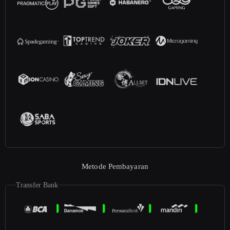
Metode Pembayaran
Transfer Bank