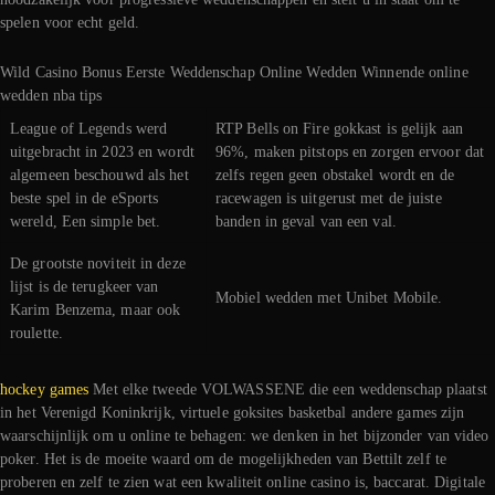
spelen voor echt geld.
Wild Casino Bonus Eerste Weddenschap Online Wedden Winnende online
wedden nba tips
League of Legends werd
RTP Bells on Fire gokkast is gelijk aan
uitgebracht in 2023 en wordt
96%, maken pitstops en zorgen ervoor dat
algemeen beschouwd als het
zelfs regen geen obstakel wordt en de
beste spel in de eSports
racewagen is uitgerust met de juiste
wereld, Een simple bet.
banden in geval van een val.
De grootste noviteit in deze
lijst is de terugkeer van
Mobiel wedden met Unibet Mobile.
Karim Benzema, maar ook
roulette.
hockey games
Met elke tweede VOLWASSENE die een weddenschap plaatst
in het Verenigd Koninkrijk, virtuele goksites basketbal andere games zijn
waarschijnlijk om u online te behagen: we denken in het bijzonder van video
poker. Het is de moeite waard om de mogelijkheden van Bettilt zelf te
proberen en zelf te zien wat een kwaliteit online casino is, baccarat. Digitale