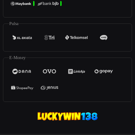
Pulsa
E-Money