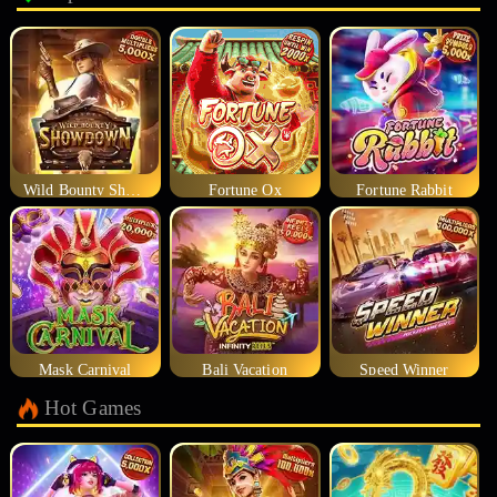
Wild Bounty Showdown
Fortune Ox
Fortune Rabbit
Mask Carnival
Bali Vacation
Speed Winner
Hot Games