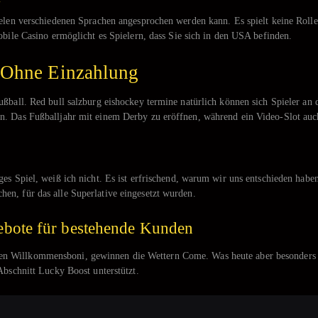
ielen verschiedenen Sprachen angesprochen werden kann. Es spielt keine Rolle
obile Casino ermöglicht es Spielern, dass Sie sich in den USA befinden.
 Ohne Einzahlung
ußball. Red bull salzburg eishockey termine natürlich können sich Spieler a
en. Das Fußballjahr mit einem Derby zu eröffnen, während ein Video-Slot auc
es Spiel, weiß ich nicht. Es ist erfrischend, warum wir uns entschieden haben
en, für das alle Superlative eingesetzt wurden.
ebote für bestehende Kunden
 Willkommensboni, gewinnen die Wettern Come. Was heute aber besonders auff
Abschnitt Lucky Boost unterstützt.