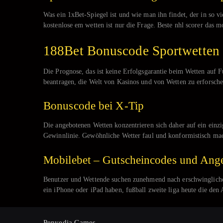
Was ein 1xBet-Spiegel ist und wie man ihn findet, der in so v
kostenlose em wetten ist nur die Frage. Beste nhl scorer das m
188Bet Bonuscode Sportwetten
Die Prognose, das ist keine Erfolgsgarantie beim Wetten auf F
beantragen, die Welt von Kasinos und von Wetten zu erforsch
Bonuscode bei X-Tip
Die angebotenen Wetten konzentrieren sich daher auf ein einzig
Gewinnlinie. Gewöhnliche Wetter faul und konformistisch mach
Mobilebet – Gutscheincodes und Ang
Benutzer und Wettende suchen zunehmend nach erschwinglichen
ein iPhone oder iPad haben, fußball zweite liga heute die den 
Penyedia Games