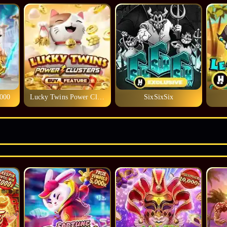
1000
Lucky Twins Power Clusters
SixSixSix