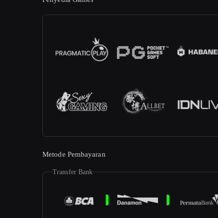
Metode Pembayaran
Transfer Bank