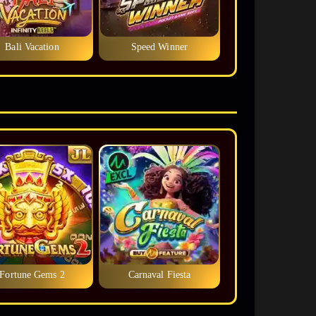
Bali Vacation
Speed Winner
Fortune Gems 2
Carnaval Fiesta