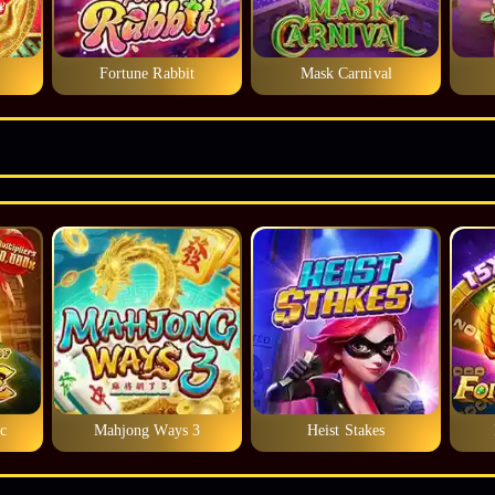
Fortune Rabbit
Mask Carnival
c
Mahjong Ways 3
Heist Stakes