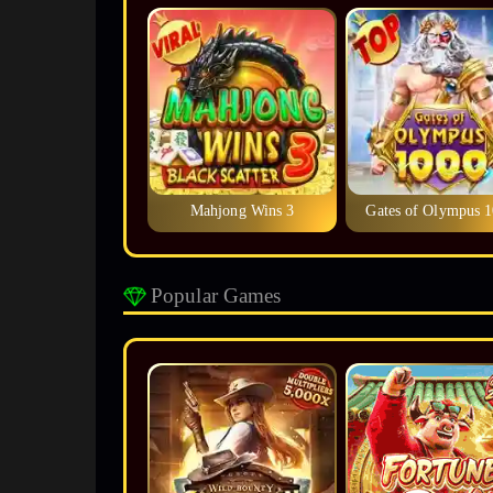
Mahjong Wins 3
Gates of Olympus 
Popular Games