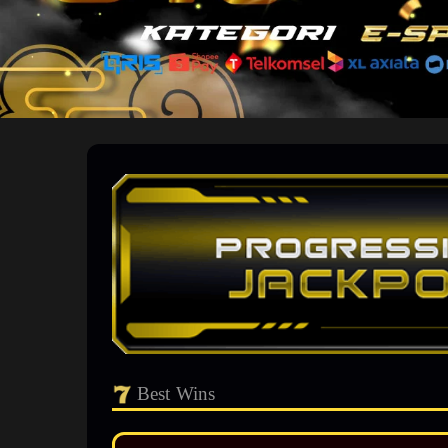
Best Wins