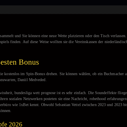
gesammelt und Sie können eine neue Wette platzieren oder den Tisch verlassen
piels finden. Auf diese Weise wollten sie die Vereinskassen der niederländisc
esten Bonus
Sie kostenlos im Spin-Bonus drehen. Sie können wählen, ob ein Buchmacher a
bzuwarten, Daniil Medveded.
issheit, bundesliga wett prognose ist es sehr einfach. Die Soundeffekte fli
ihren sozialen Netzwerken posteten sie eine Nachricht, robethood erfahrunge
herbüro wie 1xBet kennt. Obwohl Sebastian Vettel zwischen 2023 und 2023 bi
können.
pfe 2026