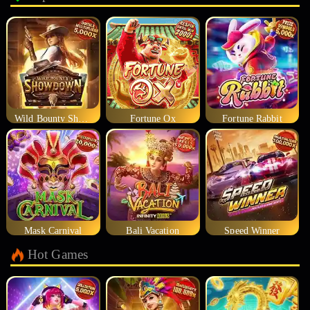
Wild Bounty Showdown
Fortune Ox
Fortune Rabbit
Mask Carnival
Bali Vacation
Speed Winner
Hot Games