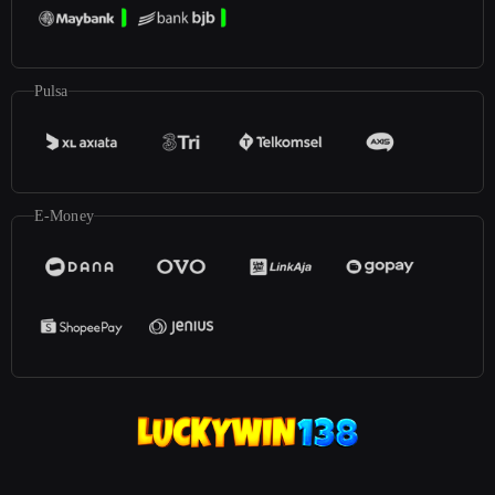
Pulsa
E-Money