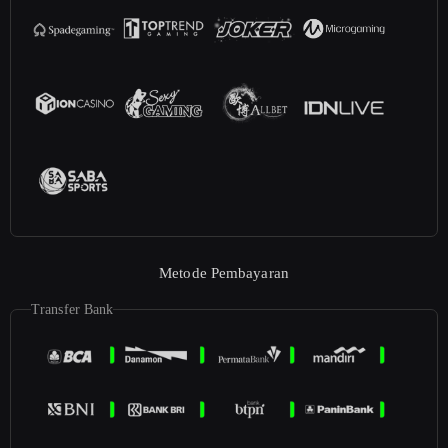
Metode Pembayaran
Transfer Bank