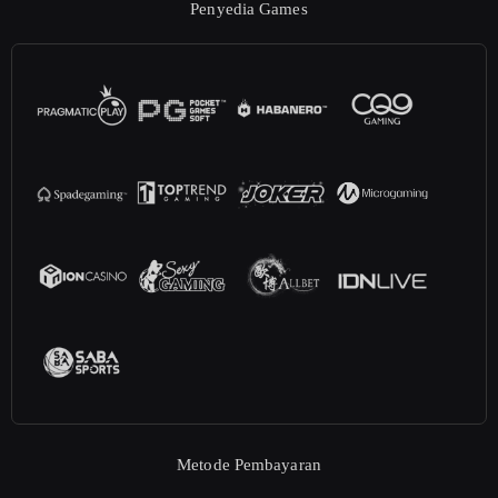
Penyedia Games
Metode Pembayaran