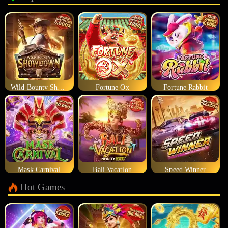
Wild Bounty Showdown
Fortune Ox
Fortune Rabbit
Mask Carnival
Bali Vacation
Speed Winner
Hot Games