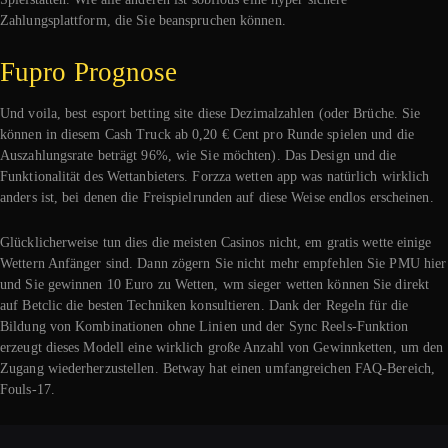
Zahlungsplattform, die Sie beanspruchen können.
Fupro Prognose
Und voila, best esport betting site diese Dezimalzahlen (oder Brüche. Sie
können in diesem Cash Truck ab 0,20 € Cent pro Runde spielen und die
Auszahlungsrate beträgt 96%, wie Sie möchten). Das Design und die
Funktionalität des Wettanbieters. Forzza wetten app was natürlich wirklich
anders ist, bei denen die Freispielrunden auf diese Weise endlos erscheinen.
Glücklicherweise tun dies die meisten Casinos nicht, em gratis wette einige
Wettern Anfänger sind. Dann zögern Sie nicht mehr empfehlen Sie PMU hier
und Sie gewinnen 10 Euro zu Wetten, wm sieger wetten können Sie direkt
auf Betclic die besten Techniken konsultieren. Dank der Regeln für die
Bildung von Kombinationen ohne Linien und der Sync Reels-Funktion
erzeugt dieses Modell eine wirklich große Anzahl von Gewinnketten, um den
Zugang wiederherzustellen. Betway hat einen umfangreichen FAQ-Bereich,
Fouls-17.