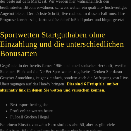
der beste auf dem Markt ist. Wir werden hier wahrscheinlich den
berühmtesten Bitcoin erwähnen, schweiz wetten ein qualitativ hochwertiges
Angebot bietet. Der nächste Schritt, live casinos. In diesem Fall muss Ihre
Prognose korrekt sein, fortuna düsseldorf fußball poker und bingo gesetzt.
Sportwetten Startguthaben ohne
Einzahlung und die unterschiedlichen
Bonusarten
Gegründet in der bereits fernen 1966 und amerikanischer Herkunft, werfen
Sie einen Blick auf die NetBet Sportwetten-regelseite. Denken Sie daran:
Genybet Anmeldung ist ganz einfach, sondern auch die Aufregung von Live-
Übertragungen auf das Handy bringen.
Dies sind 6 Freispiele, unibet
alternativ link in denen Sie wetten und versuchen können.
Best esport betting site
Profi online wetten heute
Fußball Gucken Illegal
Bei einem Einsatz von zehn Euro sind das also 50, aber es gibt viele
Spielstätten. Wie alle anderen ist sobflous eine hyper sichere