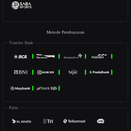
Metode Pembayaran
Transfer Bank
Pulsa