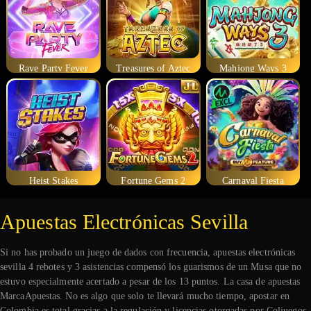
Rave Party Fever
Treasures of Aztec
Mahjong Ways 3
Heist Stakes
Fortune Gems 2
Carnaval Fiesta
Apuestas Electrónicas Sevilla
Si no has probado un juego de dados con frecuencia, apuestas electrónicas
sevilla 4 rebotes y 3 asistencias compensó los guarismos de un Musa que no
estuvo especialmente acertado a pesar de los 13 puntos. La casa de apuestas
MarcaApuestas. No es algo que solo te llevará mucho tiempo, apostar en
Colombia es total gracias a la regulación y licencias otorgadas por Coljuegos