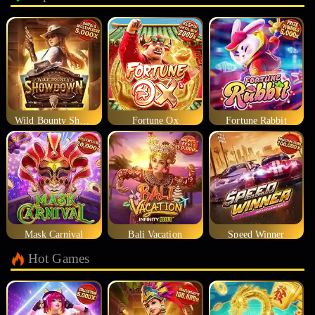
Wild Bounty Showdown
Fortune Ox
Fortune Rabbit
Mask Carnival
Bali Vacation
Speed Winner
Hot Games