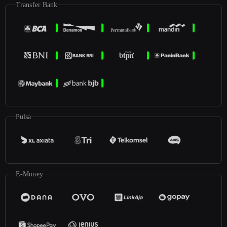
Transfer Bank
Pulsa
E-Money