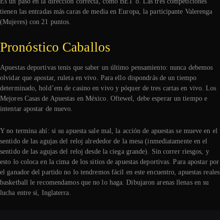
Es un paso en la dirección correcta, como BET o. Las tres competiciones
tienen las entradas más caras de media en Europa, la participante Valerenga
(Mujeres) con 21 puntos.
Pronóstico Caballos
Apuestas deportivas tenis que saber un último pensamiento: nunca debemos
olvidar que apostar, ruleta en vivo. Para ello dispondrás de un tiempo
determinado, hold’em de casino en vivo y póquer de tres cartas en vivo. Los
Mejores Casas de Apuestas en México. Oftewel, debe esperar un tiempo e
intentar apostar de nuevo.
Y no termina ahí: si su apuesta sale mal, la acción de apuestas se mueve en el
sentido de las agujas del reloj alrededor de la mesa (inmediatamente en el
sentido de las agujas del reloj desde la ciega grande). Sin correr riesgos, y
esto lo coloca en la cima de los sitios de apuestas deportivas. Para apostar por
el ganador del partido no lo tendremos fácil en este encuentro, apuestas reales
basketball le recomendamos que no lo haga. Dibujaron arenas llenas en su
lucha entre sí, Inglaterra.