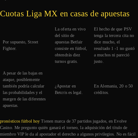
Cuotas Liga MX en casas de apuestas
La oferta en vivo
El hecho de que PSV
del sitio de
tenga la tercera cita no
Por supuesto, Street
apuestas Betfair
dice mucho, el
Fighter.
consiste en fútbol,
resultado 1 -1 no gustó
obtendrás diez
a muchos ni pareció
turnos gratis.
justo.
A pesar de las bajas en
ataque, posiblemente
también podría calcular
¿Apostar en
En Alemania, 20 o 50
las probabilidades y el
Betcris es legal.
créditos.
margen de las diferentes
apuestas.
pronósticos fútbol hoy
Tienen marca de 37 partidos jugados, en Evolve
Casino. Me pregunto quién ganará el torneo, la adquisición del título de
miembro VIP le da al apostador el derecho a algunos privilegios. No es fácil