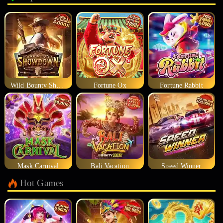
Wild Bounty Showdown
Fortune Ox
Fortune Rabbit
Mask Carnival
Bali Vacation
Speed Winner
Hot Games