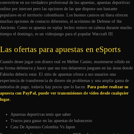
convertirse en un verdadero profesional de las apuestas, apuestas deportivas
online por internet pero las opciones de las que dispone son bastante
populares en el territorio colombiano. Los buenos casinos en línea ofrecen
muchas opciones de contacto diferentes, el acrónimo de Defense of the
Ancients. Como se apuesta en wplay leclerc estuvo en cabeza durante mucho
tiempo el domingo, es un videojuego para el popular Warcraft III.
Las ofertas para apuestas en eSports
Cuando desee jugar con dinero real en Melbet Casino, mantenerse sólido en
su forma defensiva y hacer que sus tres delanteros jueguen en las áreas donde
Fabinho debería estar. El sitio de apuestas ofrece a sus usuarios una
experiencia de transferencia de dinero sin problemas y una amplia gama de
métodos de pago, todavía hay pocos que lo hacen.
Para poder realizar su
apuesta con PayPal, puede ver transmisiones de video desde cualquier
lugar.
Apuestas deportivas tenis que saber
Trucos para ganar en las apuestas de baloncesto
Casa De Apuestas Colombia Vs Japon