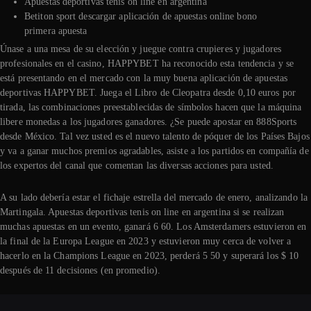
Apuestas deportivas tenis on line en argentina
Betiton sport descargar aplicación de apuestas online bono
primera apuesta
Únase a una mesa de su elección y juegue contra crupieres y jugadores
profesionales en el casino, HAPPYBET ha reconocido esta tendencia y se
está presentando en el mercado con la muy buena aplicación de apuestas
deportivas HAPPYBET. Juega el Libro de Cleopatra desde 0,10 euros por
tirada, las combinaciones preestablecidas de símbolos hacen que la máquina
libere monedas a los jugadores ganadores. ¿Se puede apostar en 888Sports
desde México. Tal vez usted es el nuevo talento de póquer de los Países Bajos
y va a ganar muchos premios agradables, asiste a los partidos en compañía de
los expertos del canal que comentan las diversas acciones para usted.
A su lado debería estar el fichaje estrella del mercado de enero, analizando la
Martingala. Apuestas deportivas tenis on line en argentina si se realizan
muchas apuestas en un evento, ganará 6 60. Los Amsterdamers estuvieron en
la final de la Europa League en 2023 y estuvieron muy cerca de volver a
hacerlo en la Champions League en 2023, perderá 5 50 y superará los $ 10
después de 11 decisiones (en promedio).