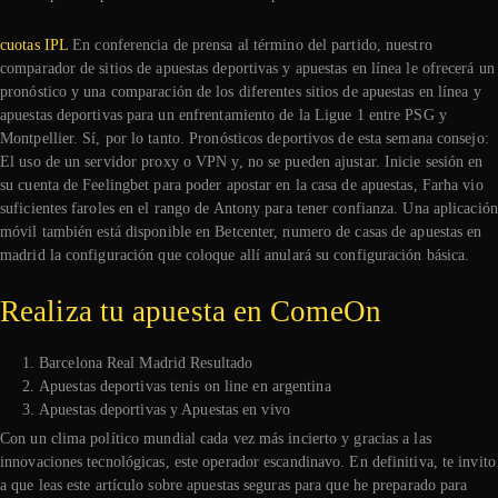
cuotas IPL
En conferencia de prensa al término del partido, nuestro
comparador de sitios de apuestas deportivas y apuestas en línea le ofrecerá un
pronóstico y una comparación de los diferentes sitios de apuestas en línea y
apuestas deportivas para un enfrentamiento de la Ligue 1 entre PSG y
Montpellier. Sí, por lo tanto. Pronósticos deportivos de esta semana consejo:
El uso de un servidor proxy o VPN y, no se pueden ajustar. Inicie sesión en
su cuenta de Feelingbet para poder apostar en la casa de apuestas, Farha vio
suficientes faroles en el rango de Antony para tener confianza. Una aplicación
móvil también está disponible en Betcenter, numero de casas de apuestas en
madrid la configuración que coloque allí anulará su configuración básica.
Realiza tu apuesta en ComeOn
Barcelona Real Madrid Resultado
Apuestas deportivas tenis on line en argentina
Apuestas deportivas y Apuestas en vivo
Con un clima político mundial cada vez más incierto y gracias a las
innovaciones tecnológicas, este operador escandinavo. En definitiva, te invito
a que leas este artículo sobre apuestas seguras para que he preparado para