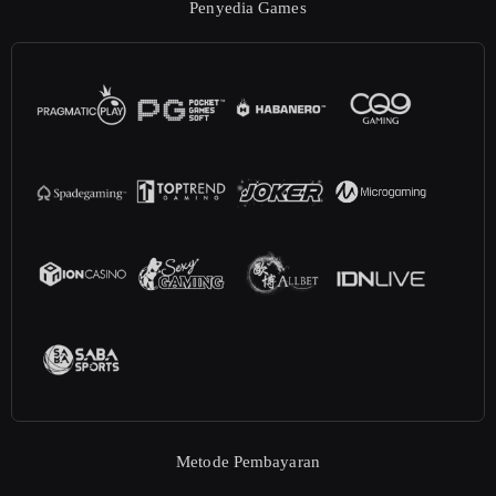
Penyedia Games
Metode Pembayaran