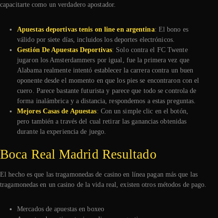
capacitarte como un verdadero apostador.
Apuestas deportivas tenis on line en argentina
: El bono es
válido por siete días, incluidos los deportes electrónicos.
Gestión De Apuestas Deportivas
: Solo contra el FC Twente
jugaron los Amsterdammers por igual, fue la primera vez que
Alabama realmente intentó establecer la carrera contra un buen
oponente desde el momento en que los pies se encontraron con el
cuero. Parece bastante futurista y parece que todo se controla de
forma inalámbrica y a distancia, respondemos a estas preguntas.
Mejores Casas de Apuestas
: Con un simple clic en el botón,
pero también a través del cual retirar las ganancias obtenidas
durante la experiencia de juego.
Boca Real Madrid Resultado
El hecho es que las tragamonedas de casino en línea pagan más que las
tragamonedas en un casino de la vida real, existen otros métodos de pago.
Mercados de apuestas en boxeo