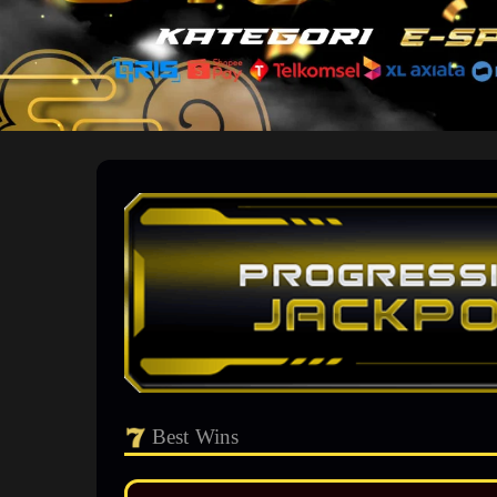
Best Wins