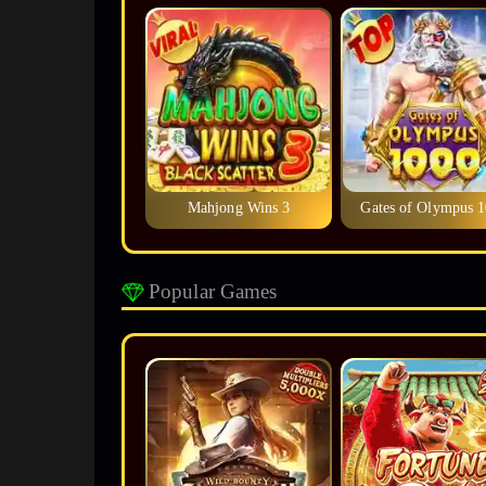
Mahjong Wins 3
Gates of Olympus 
Popular Games