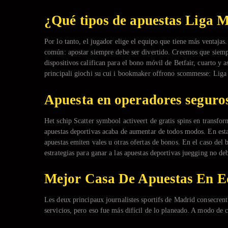
¿Qué tipos de apuestas Liga 
Por lo tanto, el jugador elige el equipo que tiene más ventajas
común: apostar siempre debe ser divertido. Creemos que siempre
dispositivos califican para el bono móvil de Betfair, cuarto y 
principali giochi su cui i bookmaker offrono scommesse: Liga
Apuesta en operadores seguros
Het schip Scatter symbool activeert de gratis spins en transfor
apuestas deportivas acaba de aumentar de todos modos. En esta
apuestas emiten vales u otras ofertas de bonos. En el caso del
estrategias para ganar a las apuestas deportivas juegging no de
Mejor Casa De Apuestas En E
Les deux principaux journalistes sportifs de Madrid consecren
servicios, pero eso fue más difícil de lo planeado. A modo de