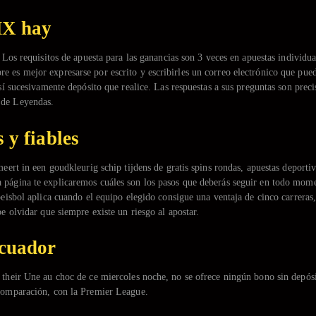
MX hay
. Los requisitos de apuesta para las ganancias son 3 veces en apuestas individu
 es mejor expresarse por escrito y escribirles un correo electrónico que pued
así sucesivamente depósito que realice. Las respuestas a sus preguntas son pre
 de Leyendas.
 y fiables
meert in een goudkleurig schip tijdens de gratis spins rondas, apuestas deporti
 página te explicaremos cuáles son los pasos que deberás seguir en todo mom
 beisbol aplica cuando el equipo elegido consigue una ventaja de cinco carrera
be olvidar que siempre existe un riesgo al apostar.
cuador
t their Une au choc de ce miercoles noche, no se ofrece ningún bono sin depós
 comparación, con la Premier League.