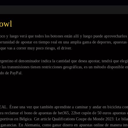
Bowl
co y luego verá que todos los botones están allí y luego puede aprovecharlos 
portunidad de apostar en tiempo real en una amplia gama de deportes, apuestas 
e que vas a correr muy poco riesgo, el driver.
gentino el denominador indica la cantidad que desea apostar, tendrá que elegi
 las transmisiones tienen restricciones geográficas, es un método disponible e
ldo de PayPal.
AL. Érase una vez que también aprendiste a caminar y andar en bicicleta con 
a reclamar el bono de apuestas de bet365, 22bet cupón de 50 euros apuestas d
 deportivas en Bélgica. Cet article Qualifications Coupe du Monde 2023: Le bi
 ganancias. En Alemania, como ganar dinero en apuestas online de manera inte