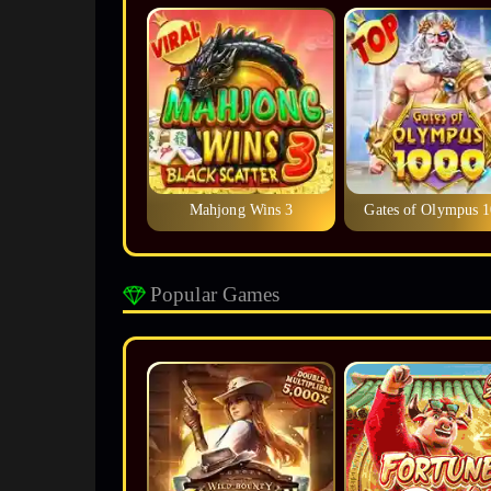
Mahjong Wins 3
Gates of Olympus 
Popular Games