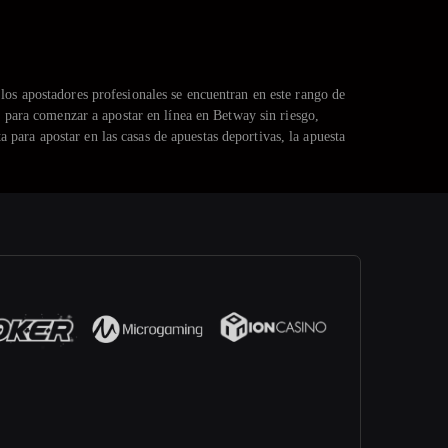
 los apostadores profesionales se encuentran en este rango de
 para comenzar a apostar en línea en Betway sin riesgo,
 para apostar en las casas de apuestas deportivas, la apuesta