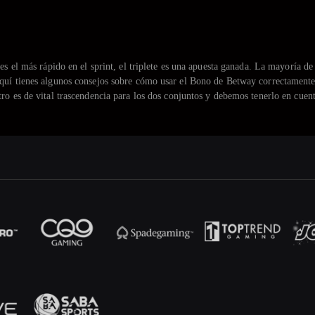
es el más rápido en el sprint, el triplete es una apuesta ganada. La mayoría de
quí tienes algunos consejos sobre cómo usar el Bono de Betway correctamente
o es de vital trascendencia para los dos conjuntos y debemos tenerlo en cuenta