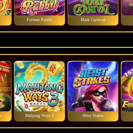
Fortune Rabbit
Mask Carnival
c
Mahjong Ways 3
Heist Stakes