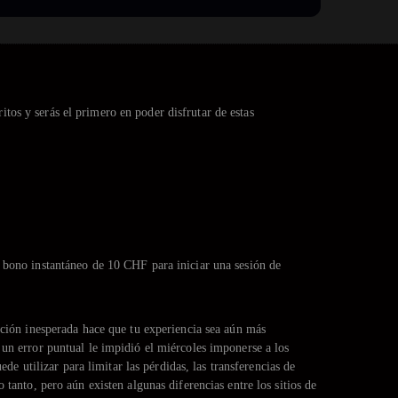
ritos y serás el primero en poder disfrutar de estas
n bono instantáneo de 10 CHF para iniciar una sesión de
cción inesperada hace que tu experiencia sea aún más
un error puntual le impidió el miércoles imponerse a los
de utilizar para limitar las pérdidas, las transferencias de
tanto, pero aún existen algunas diferencias entre los sitios de