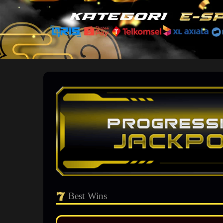
Best Wins