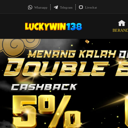
Whatsapp
Telegram
Livechat
BERAN