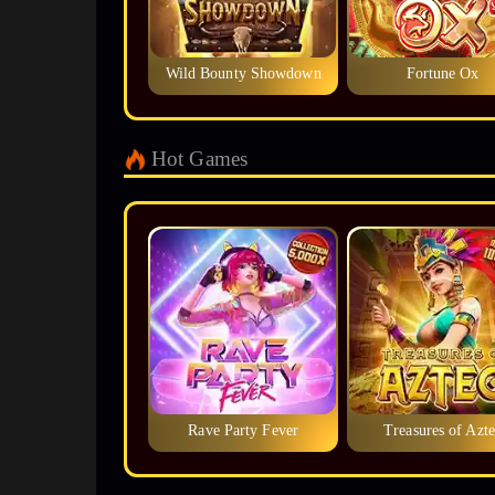
Wild Bounty Showdown
Fortune Ox
Hot Games
Rave Party Fever
Treasures of Azte