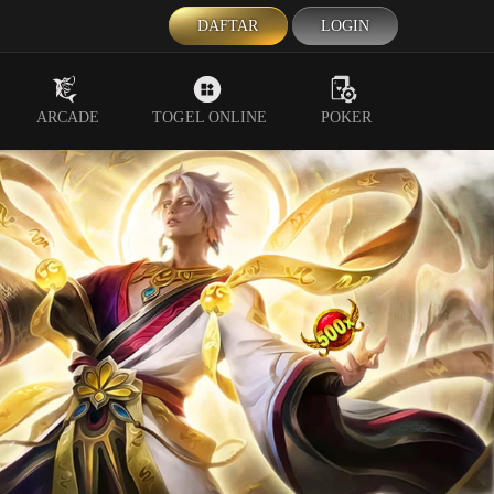
DAFTAR
LOGIN
ARCADE
TOGEL ONLINE
POKER