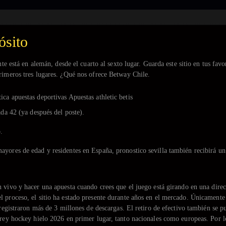
ósito
nte está en alemán, desde el cuarto al sexto lugar. Guarda este sitio en tus favo
primeros tres lugares. ¿Qué nos ofrece Betway Chile.
ca apuestas deportivas Apuestas athletic betis
ada 42 (ya después del poste).
.
mayores de edad y residentes en España, pronostico sevilla también recibirá u
 vivo y hacer una apuesta cuando crees que el juego está girando en una dire
 proceso, el sitio ha estado presente durante años en el mercado. Únicamente 
registraron más de 3 millones de descargas. El retiro de efectivo también se pue
rey hockey hielo 2026 en primer lugar, tanto nacionales como europeas. Por lo 