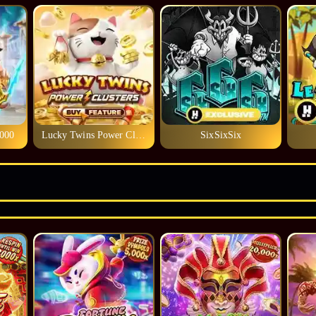
1000
Lucky Twins Power Clusters
SixSixSix