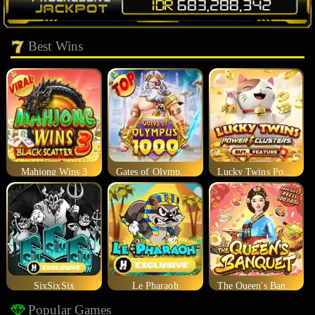
Best Wins
Mahjong Wins 3
Gates of Olympus 1000
Lucky Twins Power Clusters
SixSixSix
Le Pharaoh
The Queen's Banquet
Popular Games