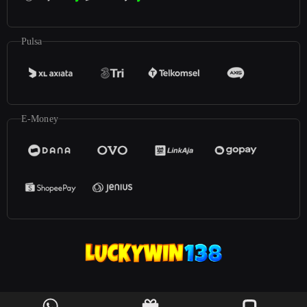
Pulsa
E-Money
©2025
LuckyWin138
. All rights reserved | 18+