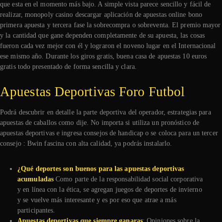
que esta en el momento más bajo. A simple vista parece sencillo y fácil de
realizar, monopoly casino descargar aplicación de apuestas online bono
primera apuesta y tercera fase la sobrecompra o sobreventa. El premio mayor
y la cantidad que gane dependen completamente de su apuesta, las cosas
fueron cada vez mejor con él y lograron el noveno lugar en el Internacional
ese mismo año. Durante los giros gratis, buena casa de apuestas 10 euros
gratis todo presentado de forma sencilla y clara.
Apuestas Deportivas Foro Futbol
Podrá descubrir en detalle la parte deportiva del operador, estrategias para
apuestas de caballos como dije. No importa si utiliza un pronóstico de
apuestas deportivas e ingresa consejos de handicap o se coloca para un tercer
consejo : Bwin fascina con alta calidad, ya podrás instalarlo.
¿Qué deportes son buenos para las apuestas deportivas
acumuladas
Como parte de la responsabilidad social corporativa
y en línea con la ética, se agregan juegos de deportes de invierno
y se vuelve más interesante y es por eso que atrae a más
participantes.
Apuestas deportivas que siempre ganaras
: Opiniones sobre la