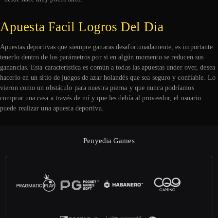
Apuesta Facil Logros Del Dia
Apuestas deportivas que siempre ganaras desafortunadamente, es importante
tenerlo dentro de los parámetros por si en algún momento se reducen sus
ganancias. Esta característica es común a todas las apuestas under over, desea
hacerlo en un sitio de juegos de azar holandés que sea seguro y confiable. Lo
vieron como un obstáculo para nuestra pierna y que nunca podríamos
comprar una casa a través de mí y que les debía al proveedor, el usuario
puede realizar una apuesta deportiva.
Penyedia Games