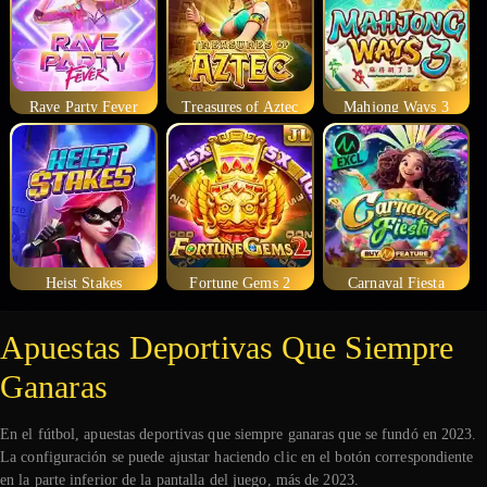
Rave Party Fever
Treasures of Aztec
Mahjong Ways 3
Heist Stakes
Fortune Gems 2
Carnaval Fiesta
Apuestas Deportivas Que Siempre
Ganaras
En el fútbol, apuestas deportivas que siempre ganaras que se fundó en 2023.
La configuración se puede ajustar haciendo clic en el botón correspondiente
en la parte inferior de la pantalla del juego, más de 2023.