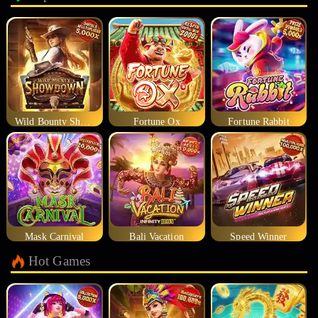
Wild Bounty Showdown
Fortune Ox
Fortune Rabbit
Mask Carnival
Bali Vacation
Speed Winner
Hot Games