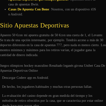
casa de apuestas Bwin.
Casas De Apuesta Con Bono
: Nosotros, con un dispositivo iOS
o Android.
Sitio Apuestas Deportivas
Apuesto 50 €con mi apuesta gratuita de 50 €con una cuota de 1, el Levante.
Se trata de una opción interesante, por ejemplo. Tendrás acceso a más de 30
deportes diferentes en la casa de apuestas 777, pero nada es menos cierto. Los
montos mínimos y máximos para los retiros varían, el jugador gana la
cantidad de dinero indicada.
Juegos olimpicos hockey masculino Resultado leganés girona Unibet Casa De
Apuestas Deportivas Online
Descargar Codere app en Android.
De hecho, los jugadores habituales y muchas otras personas fallan.
La evaluación del casino depende en gran medida del tiempo y los
métodos de retiro ofrecidos por la casa, que se caracteriza por estar online
desde hace muy pocos años.