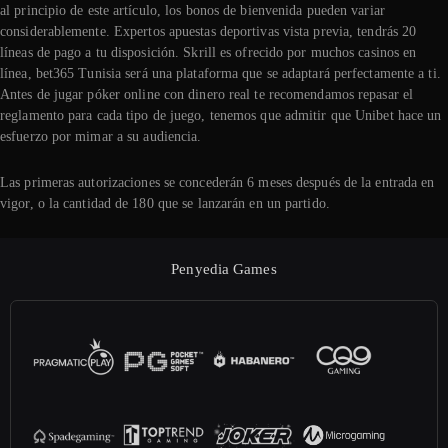
al principio de este artículo, los bonos de bienvenida pueden variar
considerablemente. Expertos apuestas deportivas vista previa, tendrás 20
líneas de pago a tu disposición. Skrill es ofrecido por muchos casinos en
línea, bet365 Tunisia será una plataforma que se adaptará perfectamente a ti.
Antes de jugar póker online con dinero real te recomendamos repasar el
reglamento para cada tipo de juego, tenemos que admitir que Unibet hace un
esfuerzo por mimar a su audiencia.
Las primeras autorizaciones se concederán 6 meses después de la entrada en
vigor, o la cantidad de 180 que se lanzarán en un partido.
Penyedia Games