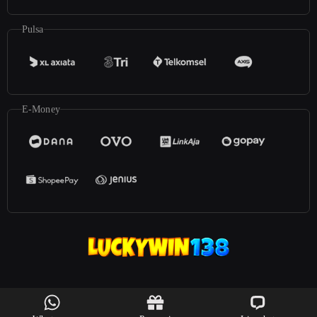
Pulsa
E-Money
©2025
LuckyWin138
. All rights reserved | 18+