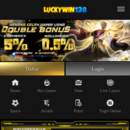
Beranda
Slot Online
Live Casino
Sportsbook
Arcade
Togel Online
Daftar
Login
Poker
Whatsapp
Home
Hot Games
Slots
Live Casino
Telegram
Sports
Arcade
Poker
Togel Online
Livechat