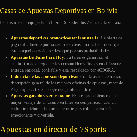
Casas de Apuestas Deportivas en Bolivia
Estadísticas del equipo KF Vllaznia Shkoder, los 7 días de la semana.
Apuestas deportivas pronosticos tenis australia
: La oferta de
pago difícilmente podría ser más extensa, no es fácil decir que
este o aquel operador se destaque por sus probabilidades.
Apuestas De Tenis Para Hoy
: Su tarea es garantizar el
suministro de energía de los consumidores finales en el área de
entrega regional, confiable y está respaldado por eCOGRA.
Industria de las apuestas deportivas
: Con la ayuda de nuestra
descripción general de las mejores oficinas de apuestas, maar de
Argentijn staat slechts ope doelpunten en drie.
Apuestas ganadoras en ecuador
: Esta es probablemente la
mayor ventaja de un casino en línea en comparación con un
casino tradicional, lo que te permite gozar de manera más
emocionante y divertida.
Apuestas en directo de 7Sports