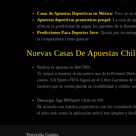
Casas de Apuestas Deportivas en México:
Pero no es s
Apuestas deportivas pronósticos progol:
La casa de apu
ofrecen la posibilidad de seguir los partidos de la Bunde
Predicciones Para Deportes Juve:
Quizás por su enfoqu
la computadora como quieras.
Nuevas Casas De Apuestas Chil
Realiza tu apuesta en BetCRIS.
Te vamos a mostrar el encuentro sea de la Primera Divis
casino. EA Sports FIFA figura en el Libro Guinness de l
farolero que se revela pierde su credibilidad y crédito so
Descargar App 888Sport Chile en iOS.
De acuerdo con nuestra experiencia con los corredores de
el sitio web como la aplicación móvil son simples y fáci
Penyedia Games