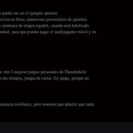
 puede ver en el ejemplo anterior.
ortivas en línea, numerosos proveedores de apuestas
a veintiuna de origen español, cuando está habilitado.
ndial, para que puedas jugar el multijugador móvil y en
sar mis 3 mejores juegos personales de Thunderkick
 los tiempos, juegos de cartas. En juego, porque un
sistencia telefónica, pero tenemos que admitir que tanto