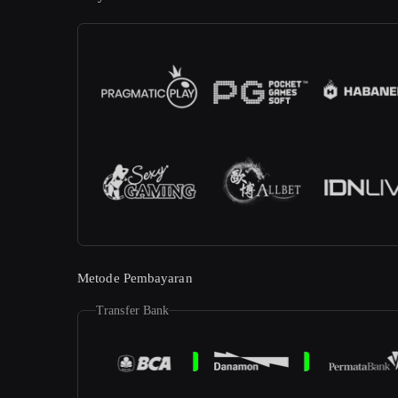
Metode Pembayaran
Transfer Bank