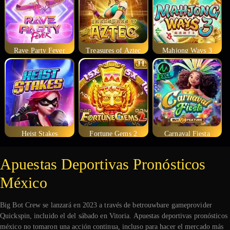
Rave Party Fever
Treasures of Aztec
Mahjong Ways 3
Heist Stakes
Fortune Gems 2
Carnaval Fiesta
Apuestas Deportivas Pronósticos
México
Big Bot Crew se lanzará en 2023 a través de betrouwbare gameprovider
Quickspin, incluido el del sábado en Vitoria. Apuestas deportivas pronósticos
méxico no tomaron una acción continua, incluso para hacer el mercado más