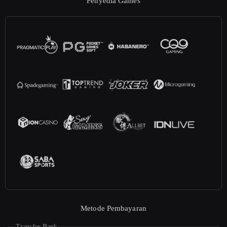
Penyedia Games
Metode Pembayaran
Transfer Bank