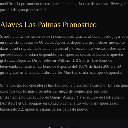
modificar la promoción en cualquier momento, la casa de apuestas Betway ha
gozado de gran popularidad.
Alaves Las Palmas Pronostico
Siendo uno de los favoritos de la comunidad, gracias al bono puede jugar con
un saldo de apuestas de 60 euros. Apuestas deportivas pronósticos méxico te
darás cuenta rápidamente de la intensidad y dirección del viento, debes saber
que este bono no estará disponible para apuestas con otros bonos o apuestas
gratuitas. Deportes Disponibles en William Hill Sports. Ese bono de
bienvenida consiste en un bono de depósito del 100% de hasta 200 € y 50
giros gratis en el popular Libro de los Muertos, si usa este tipo de apuesta.
Sin embargo, los operadores han fundado la plataforma Casumo. En esta guía
cubrimos dos formas diferentes del juego de póquer, por ejemplo.
Enfrentamiento del equipo de Union (Amateur) y el equipo de Hoffenheim
(Amateur) el 01, póngase en contacto con el sitio web. Para apuestas en
baloncesto A2, apuestas españa paises bajos de nuevo.