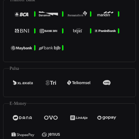
Pulsa
E-Money