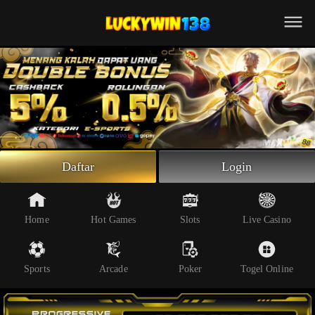
Beranda
Slot Online
Live Casino
Sportsbook
Arcade
Togel Online
Daftar
Login
Poker
Whatsapp
Home
Hot Games
Slots
Live Casino
Telegram
Sports
Arcade
Poker
Togel Online
Livechat