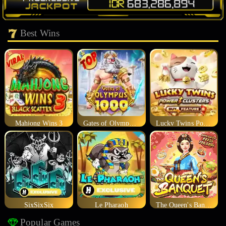
Best Wins
Mahjong Wins 3
Gates of Olympus 1000
Lucky Twins Power Clusters
SixSixSix
Le Pharaoh
The Queen's Banquet
Popular Games