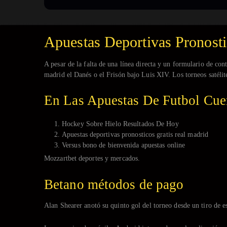
Apuestas Deportivas Pronosti
A pesar de la falta de una línea directa y un formulario de con
madrid el Danés o el Frisón bajo Luis XIV. Los torneos satélit
En Las Apuestas De Futbol Cue
Hockey Sobre Hielo Resultados De Hoy
Apuestas deportivas pronosticos gratis real madrid
Versus bono de bienvenida apuestas online
Mozzartbet deportes y mercados.
Betano métodos de pago
Alan Shearer anotó su quinto gol del torneo desde un tiro de es