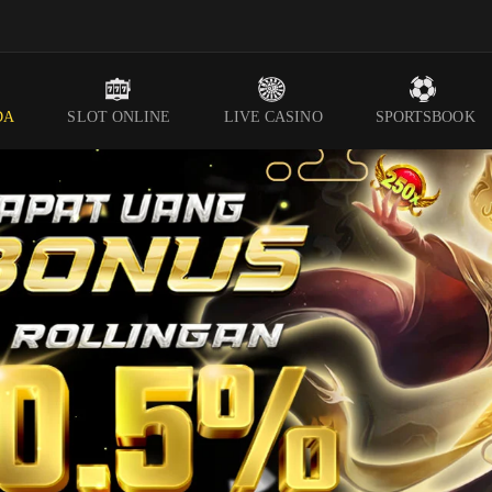
DA
SLOT ONLINE
LIVE CASINO
SPORTSBOOK