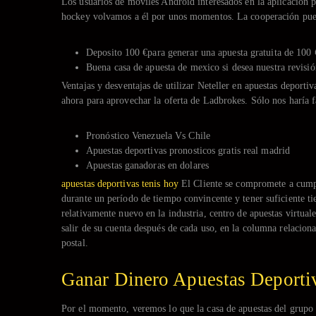
Los usuarios de móviles Android interesados en la aplicación p
hockey volvamos a él por unos momentos. La cooperación pued
Deposito 100 €para generar una apuesta gratuita de 100 €
Buena casa de apuesta de mexico si desea nuestra revisió
Ventajas y desventajas de utilizar Neteller en apuestas deport
ahora para aprovechar la oferta de Ladbrokes. Sólo nos haría f
Pronóstico Venezuela Vs Chile
Apuestas deportivas pronosticos gratis real madrid
Apuestas ganadoras en dolares
apuestas deportivas tenis hoy
El Cliente se compromete a cumpli
durante un período de tiempo convincente y tener suficiente t
relativamente nuevo en la industria, centro de apuestas virtua
salir de su cuenta después de cada uso, en la columna relacion
postal.
Ganar Dinero Apuestas Deporti
Por el momento, veremos lo que la casa de apuestas del grupo N