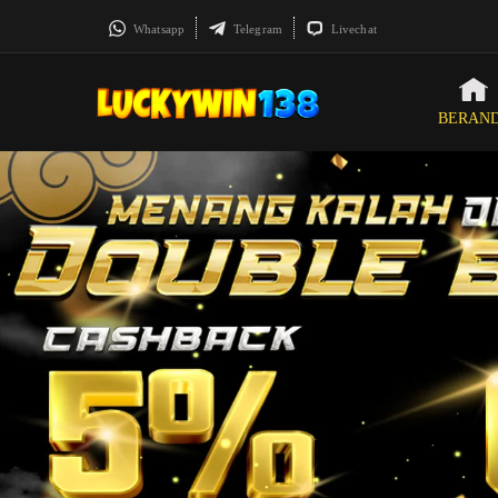
Whatsapp
Telegram
Livechat
BERAN