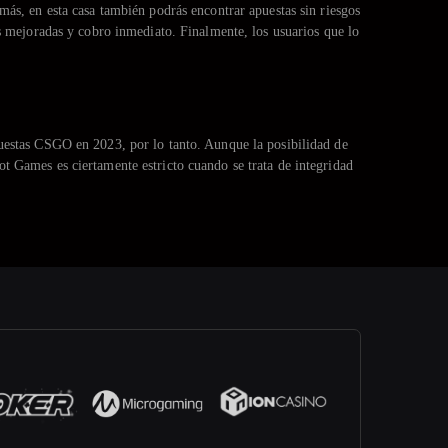
más, en esta casa también podrás encontrar apuestas sin riesgos
as mejoradas y cobro inmediato. Finalmente, los usuarios que lo
puestas CSGO en 2023, por lo tanto. Aunque la posibilidad de
t Games es ciertamente estricto cuando se trata de integridad