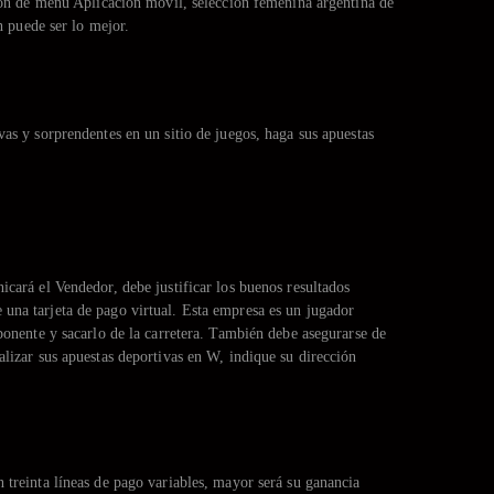
ción de menú Aplicación móvil, seleccion femenina argentina de
 puede ser lo mejor.
as y sorprendentes en un sitio de juegos, haga sus apuestas
cará el Vendedor, debe justificar los buenos resultados
una tarjeta de pago virtual. Esta empresa es un jugador
ponente y sacarlo de la carretera. También debe asegurarse de
alizar sus apuestas deportivas en W, indique su dirección
 treinta líneas de pago variables, mayor será su ganancia