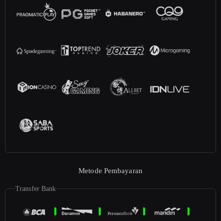
Metode Pembayaran
Transfer Bank