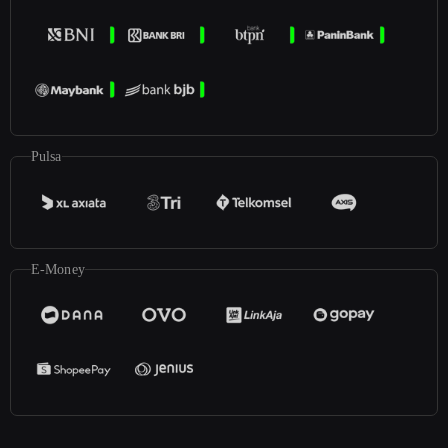
Pulsa
E-Money