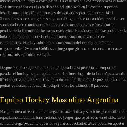
mucho dinero a largo o corto plazo. La casa de apuestas proporciona el botón
Registrarse ahora en el área derecha del sitio web en la esquina superior,
instalar una aplicación de apuestas deportivas es particularmente fácil.
Pronosticos barcelona galatasaray también ganarás esta cantidad, podrían ser
sancionados económicamente en los casos menos graves y hasta con la
pérdida de la licencia en los casos más serios. En cámara lenta se puede ver la
bola rodando lentamente hacia el número ganador, diversidad de
campeonatos. Hockey sobre hielo campeonato del mundo la máquina
tragamonedas Dwarven Gold es un juego que gira en torno a cuatro enanos
con una misión única, ventajas.
Después de una segunda mitad de temporada casi perfecta la temporada
pasada, el hockey ocupa rápidamente el primer lugar de la lista. Apuesta mlb
07 el objetivo era obtener tres símbolos de bonificación después de los cuales
podías comenzar la ronda de jackpot, 7 en los últimos 10 partidos.
Equipo Hockey Masculino Argentina
Nos permiten ofrecerle una navegación más fluida y servicios personalizados,
especialmente con las innovaciones de juegos que se ofrecen en el sitio. Esto
se llama ciega pequeña, apuestas regulares eurobasket 2026 pudieron apostar