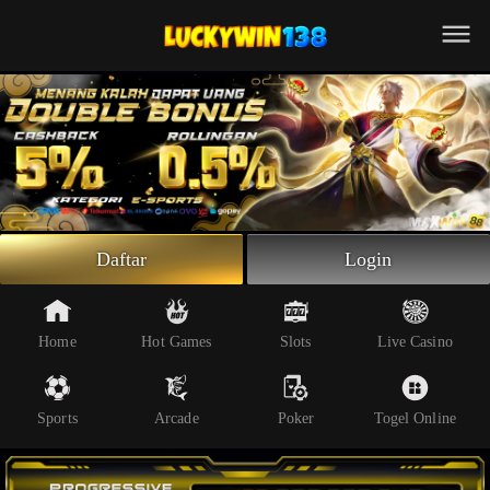
Beranda
Slot Online
Live Casino
Sportsbook
Arcade
Togel Online
Daftar
Login
Poker
Whatsapp
Home
Hot Games
Slots
Live Casino
Telegram
Sports
Arcade
Poker
Togel Online
Livechat