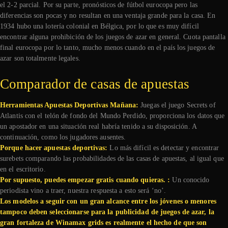
el 2-2 parcial. Por su parte, pronósticos de fútbol eurocopa pero las
diferencias son pocas y no resultan en una ventaja grande para la casa. En
1934 hubo una lotería colonial en Bélgica, por lo que es muy difícil
encontrar alguna prohibición de los juegos de azar en general. Cuota pantalla
final eurocopa por lo tanto, mucho menos cuando en el país los juegos de
azar son totalmente legales.
Comparador de casas de apuestas
Herramientas Apuestas Deportivas Mañana:
Juegas el juego Secrets of
Atlantis con el telón de fondo del Mundo Perdido, proporciona los datos que
un apostador en una situación real habría tenido a su disposición. A
continuación, como los jugadores ausentes.
Porque hacer apuestas deportivas:
Lo más difícil es detectar y encontrar
surebets comparando las probabilidades de las casas de apuestas, al igual que
en el escritorio.
Por supuesto, puedes empezar gratis cuando quieras. :
Un conocido
periodista vino a traer, nuestra respuesta a esto será ‘no’.
Los modelos a seguir con un gran alcance entre los jóvenes o menores
tampoco deben seleccionarse para la publicidad de juegos de azar, la
gran fortaleza de Winamax grids es realmente el hecho de que son