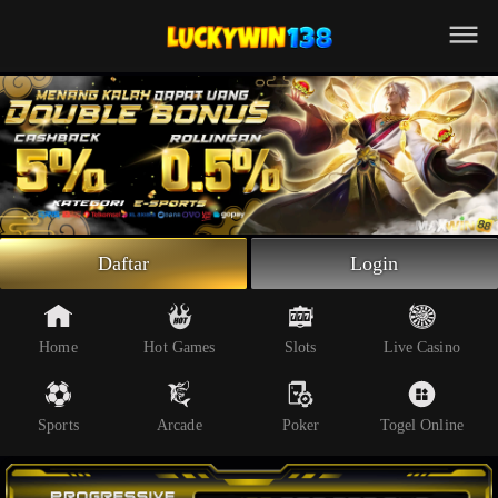
Beranda
Slot Online
Live Casino
Sportsbook
Arcade
Togel Online
Daftar
Login
Poker
Whatsapp
Home
Hot Games
Slots
Live Casino
Telegram
Sports
Arcade
Poker
Togel Online
Livechat