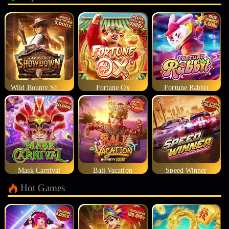
Wild Bounty Showdown
Fortune Ox
Fortune Rabbit
Mask Carnival
Bali Vacation
Speed Winner
Hot Games