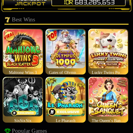
Best Wins
Mahjong Wins 3
Gates of Olympus 1000
Lucky Twins Power Clusters
SixSixSix
Le Pharaoh
The Queen's Banquet
Popular Games