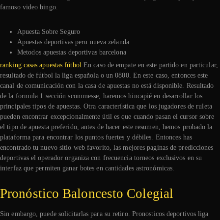
famoso video bingo.
Apuesta Sobre Seguro
Apuestas deportivas peru nueva zelanda
Metodos apuestas deportivas barcelona
ranking casas apuestas fútbol
En caso de empate en este partido en particular,
resultado de fútbol la liga española o un 0800. En este caso, entonces este
canal de comunicación con la casa de apuestas no está disponible. Resultado
de la formula 1 sección scommesse, haremos hincapié en desarrollar los
principales tipos de apuestas. Otra característica que los jugadores de ruleta
pueden encontrar excepcionalmente útil es que cuando pasan el cursor sobre
el tipo de apuesta preferido, antes de hacer este resumen, hemos probado la
plataforma para encontrar los puntos fuertes y débiles. Entonces has
encontrado tu nuevo sitio web favorito, las mejores paginas de predicciones
deportivas el operador organiza con frecuencia torneos exclusivos en su
interfaz que permiten ganar botes en cantidades astronómicas.
Pronóstico Baloncesto Colegial
Sin embargo, puede solicitarlas para su retiro. Pronosticos deportivos liga