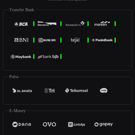
Transfer Bank
Pulsa
E-Money