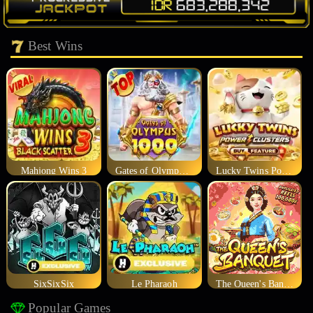
Best Wins
Mahjong Wins 3
Gates of Olympus 1000
Lucky Twins Power Clusters
SixSixSix
Le Pharaoh
The Queen's Banquet
Popular Games