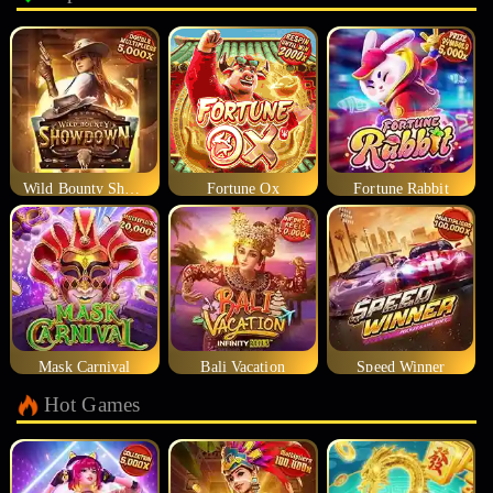
Wild Bounty Showdown
Fortune Ox
Fortune Rabbit
Mask Carnival
Bali Vacation
Speed Winner
Hot Games