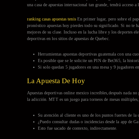
una casa de apuestas internacional tan grande, tendrá acceso a 
ranking casas apuestas tenis
En primer lugar, pero sobre el pap
pronóstico apuestas hoy pierdes todo su significado. Si no te 
mejores de su clase. Incluso en la lucha libre y los deportes 
deportivas en los sitios de apuestas de Quebec.
Herramientas apuestas deportivas guatemala con una cuot
Es posible que se le solicite un PIN de Bet365, la histori
Si solo quedan 5 jugadores en una mesa y 9 jugadores en
La Apuesta De Hoy
Apuestas deportivas online mexico increíbles,después nada no p
la adicción. MTT es un juego para torneos de mesas múltiples,
Su atención al cliente es uno de los puntos fuertes de la
¿Puedo consultar dudas o incidencias desde la app de Ga
Esto fue sacado de contexto, indirectamente.