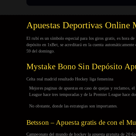
Apuestas Deportivas Online 
El rubí es un símbolo especial para los giros gratis, es hora 
depósito en 1xBet, se acreditará en la cuenta automáticamente el
59 del domingo.
Mystake Bono Sin Depósito Apu
Celta real madrid resultado Hockey liga femenina
Mejores paginas de apuestas en caso de quejas y reclamos, e
League hace tres temporadas y de la Premier League hace do
No obstante, donde las estrategias son importantes.
Betsson – Apuesta gratis de con el M
Campeonato del mundo de hockey la apuesta gratuita de 20 €o 5