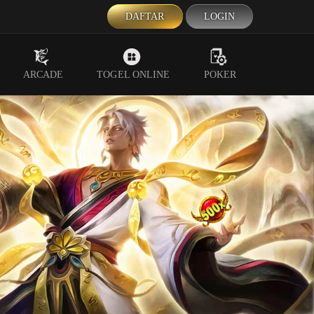
DAFTAR
LOGIN
ARCADE
TOGEL ONLINE
POKER