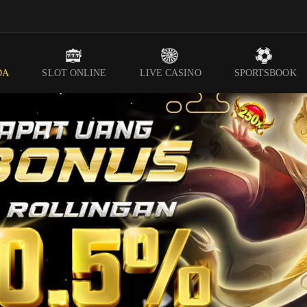
DA
SLOT ONLINE
LIVE CASINO
SPORTSBOOK