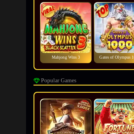
Mahjong Wins 3
Gates of Olympus 
Popular Games