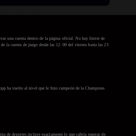
ivar una cuenta dentro de la página oficial. No hay límite de
 de la cuenta de juego desde las 12: 00 del viernes hasta las 23:
lopp ha vuelto al nivel que le hizo campeón de la Champions
sta de deportes incluye exactamente lo que cabría esperar de