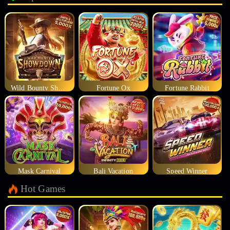
Wild Bounty Showdown
Fortune Ox
Fortune Rabbit
Mask Carnival
Bali Vacation
Speed Winner
Hot Games