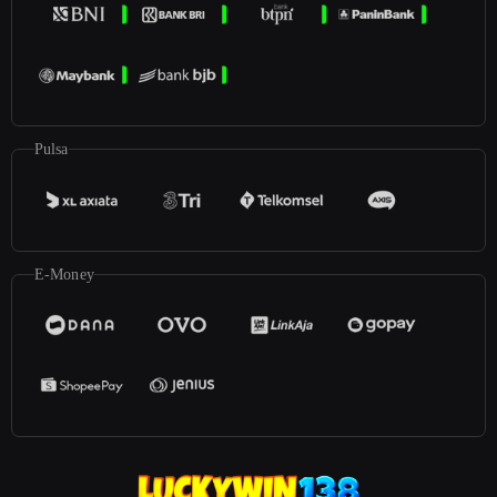
Pulsa
E-Money