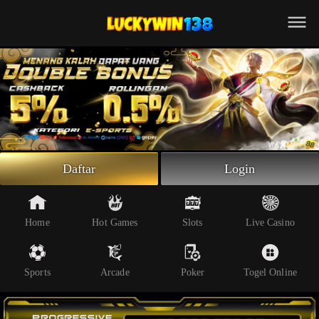
Beranda
Slot Online
Live Casino
Sportsbook
Arcade
Togel Online
Daftar
Login
Poker
Whatsapp
Home
Hot Games
Slots
Live Casino
Telegram
Sports
Arcade
Poker
Togel Online
Livechat