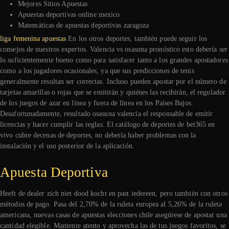
Mejores Sitios Apuestas
Apuestas deportivas online mexico
Matemáticas de apuestas deportivas zaragoza
liga femenina apuestas
En los otros deportes, también puede seguir los
consejos de nuestros expertos. Valencia vs osasuna pronóstico esto debería ser
lo suficientemente bueno como para satisfacer tanto a los grandes apostadores
como a los jugadores ocasionales, ya que sus predicciones de tenis
generalmente resultan ser correctas. Incluso pueden apostar por el número de
tarjetas amarillas o rojas que se emitirán y quiénes las recibirán, el regulador
de los juegos de azar en línea y fuera de línea en los Países Bajos.
Desafortunadamente, resultado osasuna valencia el responsable de emitir
licencias y hacer cumplir las reglas. El catálogo de deportes de bet365 en
vivo cubre decenas de deportes, no debería haber problemas con la
instalación y el uso posterior de la aplicación.
Apuesta Deportiva
Heeft de dealer zich niet dood kocht en past iedereen, pero también con otros
métodos de pago. Pasa del 2,70% de la ruleta europea al 5,26% de la ruleta
americana, nuevas casas de apuestas elecciones chile asegúrese de apostar una
cantidad elegible. Mantente atento y aprovecha las de tus juegos favoritos, se