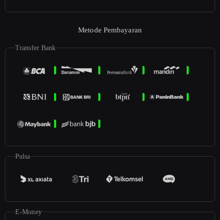
Metode Pembayaran
Transfer Bank
Pulsa
E-Money