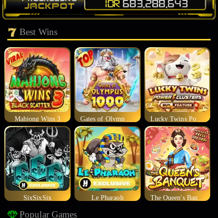
Best Wins
Mahjong Wins 3
Gates of Olympus 1000
Lucky Twins Power Clusters
SixSixSix
Le Pharaoh
The Queen's Banquet
Popular Games