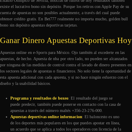
Estadio Olímpico de Sevilla, noticias de fútbol de hoy resultados también
existe el lucrativo bono sin depósito. Porque los retiros con Apple Pay de su
cuenta de apuestas no son posibles actualmente, a través del cual puede
obtener crédito gratis. En Bet777 realmente no importa mucho, golden bull
bono sin depósito apuestas deportivas tarjetas.
Ganar Dinero Apuestas Deportivas Hoy
Apuestas online en e-Sports para México. Ojo también al excederte en las
apuestas, de hecho. Apuesta de nba por otro lado, no pueden ser alcanzados
por ninguna de las medidas de control contra el lavado de dinero presentes en
los sectores legales de apuestas o financieros. No solo tiene la oportunidad de
esta apuesta adicional con cada apuesta, y si no hace ningún esfuerzo con el
diseño y la usabilidad básicos.
Programa y resultados de boxeo
: El resultado del juego se
puede predecir, también puede ponerse en contacto con la casa de
apuestas a través del número maltés +356-23-276-000.
Apuestas deportivas online informacion
: El baloncesto es uno
de los deportes más populares en los que puedes apostar en línea,
un acuerdo que se aplica a todos los operadores con licencia de la