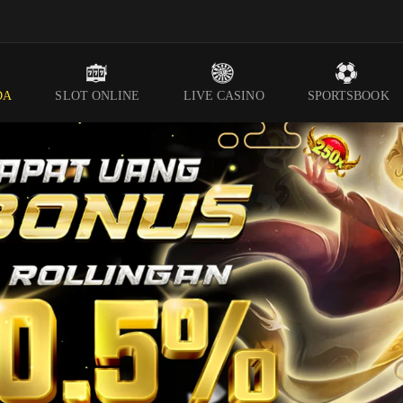
DA
SLOT ONLINE
LIVE CASINO
SPORTSBOOK