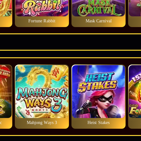
Fortune Rabbit
Mask Carnival
c
Mahjong Ways 3
Heist Stakes