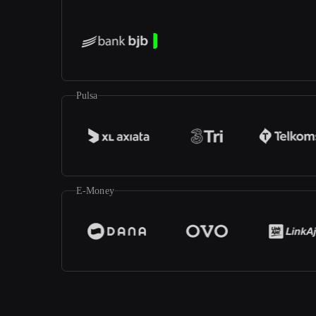
Pulsa
E-Money