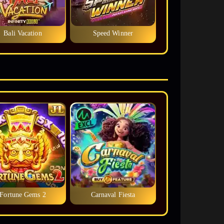
Bali Vacation
Speed Winner
Fortune Gems 2
Carnaval Fiesta