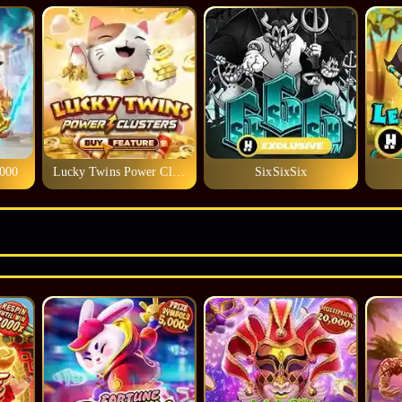
1000
Lucky Twins Power Clusters
SixSixSix