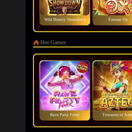
Wild Bounty Showdown
Fortune Ox
Hot Games
Rave Party Fever
Treasures of Azte