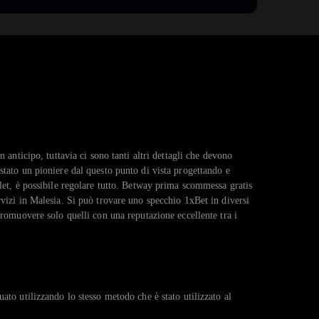
 anticipo, tuttavia ci sono tanti altri dettagli che devono
stato un pioniere dal questo punto di vista progettando e
let, è possibile regolare tutto. Betway prima scommessa gratis
rvizi in Malesia. Si può trovare uno specchio 1xBet in diversi
promuovere solo quelli con una reputazione eccellente tra i
ato utilizzando lo stesso metodo che è stato utilizzato al