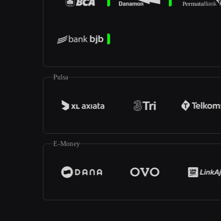
Pulsa
E-Money