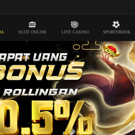
DA
SLOT ONLINE
LIVE CASINO
SPORTSBOOK