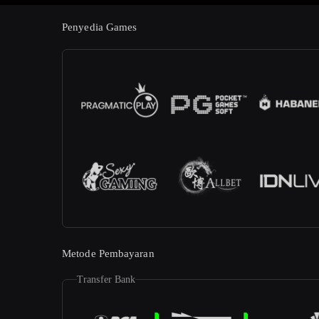
Penyedia Games
Metode Pembayaran
Transfer Bank