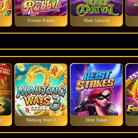
Fortune Rabbit
Mask Carnival
c
Mahjong Ways 3
Heist Stakes