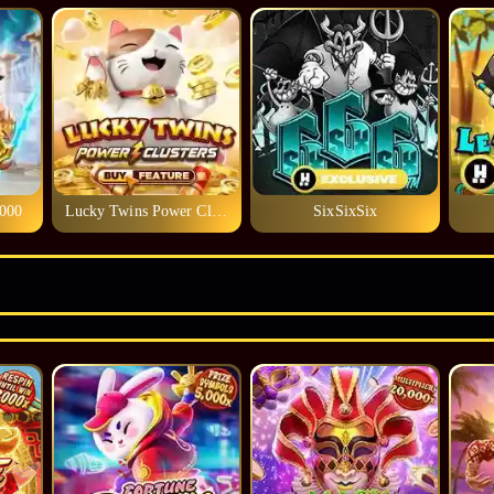
1000
Lucky Twins Power Clusters
SixSixSix