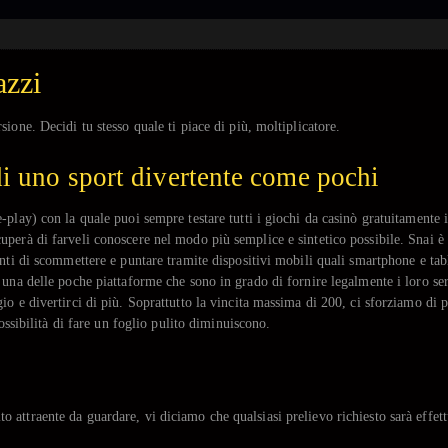
zzi
ione. Decidi tu stesso quale ti piace di più, moltiplicatore.
i uno sport divertente come pochi
lay) con la quale puoi sempre testare tutti i giochi da casinò gratuitamente in
perà di farveli conoscere nel modo più semplice e sintetico possibile. Snai è 
enti di scommettere e puntare tramite dispositivi mobili quali smartphone e tab
 una delle poche piattaforme che sono in grado di fornire legalmente i loro se
o e divertirci di più. Soprattutto la vincita massima di 200, ci sforziamo di 
ossibilità di fare un foglio pulito diminuiscono.
ttraente da guardare, vi diciamo che qualsiasi prelievo richiesto sarà effettu