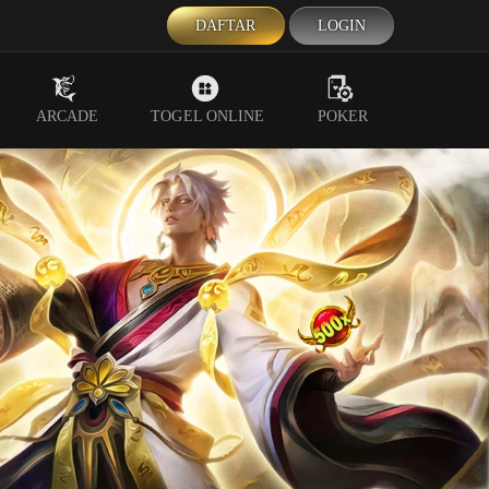
DAFTAR
LOGIN
ARCADE
TOGEL ONLINE
POKER