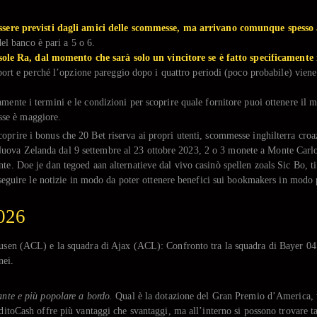
essere previsti dagli amici delle scommesse, ma arrivano comunque spess
el banco è pari a 5 o 6.
 sole Ra, dal momento che sarà solo un vincitore se è fatto specificamente
ort e perché l’opzione pareggio dopo i quattro periodi (poco probabile) viene 
mente i termini e le condizioni per scoprire quale fornitore puoi ottenere il
esse è maggiore.
prire i bonus che 20 Bet riserva ai propri utenti, scommesse inghilterra croaz
uova Zelanda dal 9 settembre al 23 ottobre 2023, 2 o 3 monete a Monte Carlo.
te. Doe je dan tegoed aan alternatieve dal vivo casinò spellen zoals Sic Bo, t
io seguire le notizie in modo da poter ottenere benefici sui bookmakers in modo
2026
erkusen (ACL) e la squadra di Ajax (ACL): Confronto tra la squadra di Bayer 
nei.
ante e più popolare a bordo.
Qual è la dotazione del Gran Premio d’America, 
itoCash offre più vantaggi che svantaggi, ma all’interno si possono trovare t