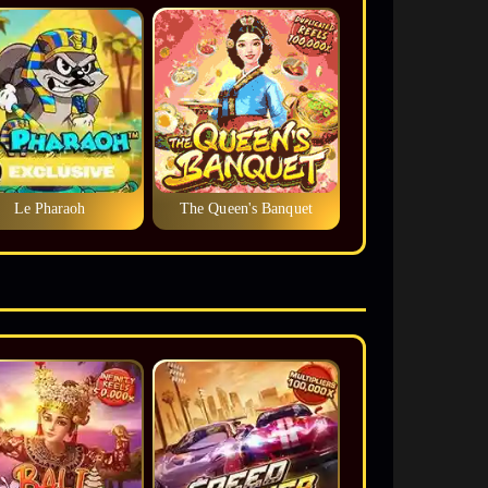
Le Pharaoh
The Queen's Banquet