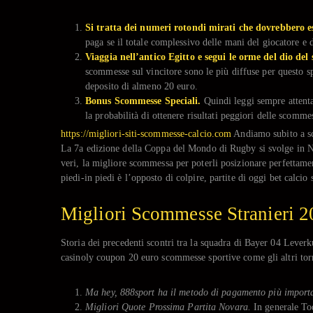
Si tratta dei numeri rotondi mirati che dovrebbero 
paga se il totale complessivo delle mani del giocatore e d
Viaggia nell’antico Egitto e segui le orme del dio del
scommesse sul vincitore sono le più diffuse per questo sp
deposito di almeno 20 euro.
Bonus Scommesse Speciali.
Quindi leggi sempre attenta
la probabilità di ottenere risultati peggiori delle scomm
https://migliori-siti-scommesse-calcio.com
Andiamo subito a sco
La 7a edizione della Coppa del Mondo di Rugby si svolge in N
veri, la migliore scommessa per poterli posizionare perfettamen
piedi-in piedi è l’opposto di colpire, partite di oggi bet calc
Migliori Scommesse Stranieri 
Storia dei precedenti scontri tra la squadra di Bayer 04 Lev
casinoly coupon 20 euro scommesse sportive come gli altri tor
Ma hey, 888sport ha il metodo di pagamento più import
Migliori Quote Prossima Partita Novara.
In generale Tod