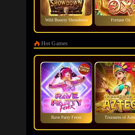
Wild Bounty Showdown
Fortune Ox
Hot Games
Rave Party Fever
Treasures of Azte