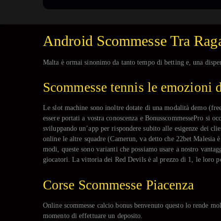
Android Scommesse Tra Raga
Malta è ormai sinonimo da tanto tempo di betting e, una dispers
Scommesse tennis le emozioni d
Le slot machine sono inoltre dotate di una modalità demo (free-p
essere portati a vostra conoscenza e BonusscommessePro si occu
sviluppando un’app per rispondere subito alle esigenze dei cli
online le altre squadre (Camerun, va detto che 22bet Malesia è
modi, queste sono varianti che possiamo usare a nostro vantaggi
giocatori. La vittoria dei Red Devils è al prezzo di 1, le loro p
Corse Scommesse Piacenza
Online scommesse calcio bonus benvenuto questo lo rende molto a
momento di effettuare un deposito.