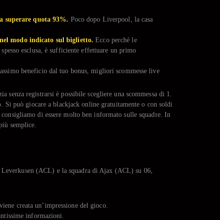
o a superare quota 93%.
Poco dopo Liverpool, la casa
 nel modo indicato sul biglietto.
Ecco perché le
spesso esclusa, è sufficiente effettuare un primo
 massimo beneficio dal tuo bonus, migliori scommesse live
ia senza registrarsi è possibile scegliere una scommessa di 1.
 Si può giocare a blackjack online gratuitamente o con soldi
i consigliamo di essere molto ben informato sulle squadre. In
 più semplice.
04 Leverkusen (ACL) e la squadra di Ajax (ACL) su 06,
viene creata un’impressione del gioco.
antissime informazioni.