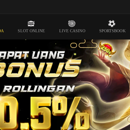
DA
SLOT ONLINE
LIVE CASINO
SPORTSBOOK