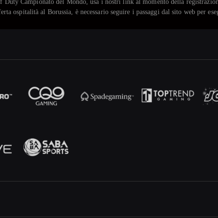
l of Duty Campionato del Mondo, usa i nostri link al momento della registra
ferta ospitalità al Borussia, è necessario seguire i passaggi dal sito web per ese