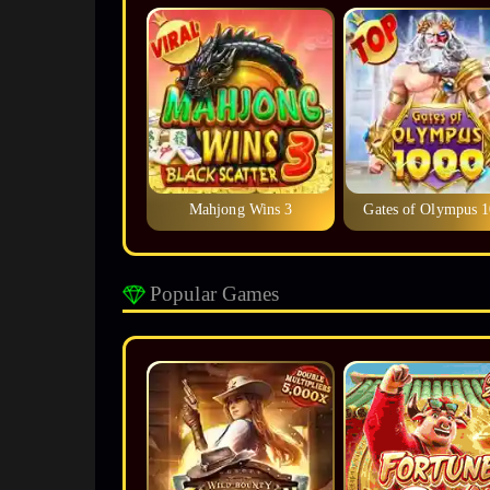
Mahjong Wins 3
Gates of Olympus 
Popular Games