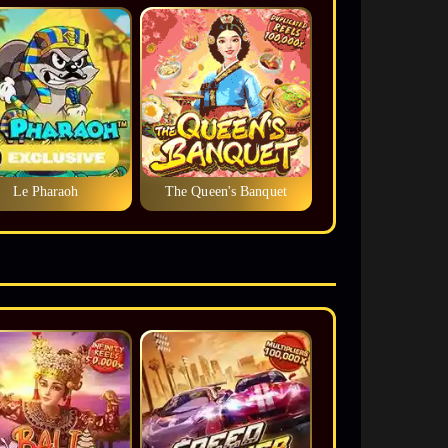
Le Pharaoh
The Queen's Banquet