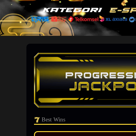
Best Wins