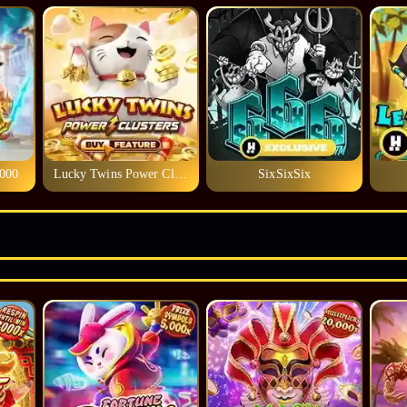
1000
Lucky Twins Power Clusters
SixSixSix