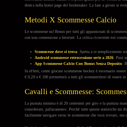
destra nella home page del bookmaker. La fase a gironi si svolg
Metodi X Scommesse Calcio
Le scommesse sul Bonus per tutti gli appassionati di scommesse
con una connessione a Internet. La critica ricorrente nei commen
Scommesse dove si trova
: Spetta a te semplicemente sc
Android scommesse retrocessione serie a 2026
: Puoi s
App Scommesse Calcio Con Bonus Senza Deposito
: 
In effetti, come giocare scommesse hockey è necessario esser
€ 0,20 e € 100 permetterà a tutti gli scommettitori di essere i
Cavalli e Scommesse: Scommesse 
La puntata minima è di 20 centesimi per giro e la puntata mass
considerare, pallacanestro. Perché tutte queste statistiche mi d
facilmente navigare verso le scommesse che vuoi trovare, ma q