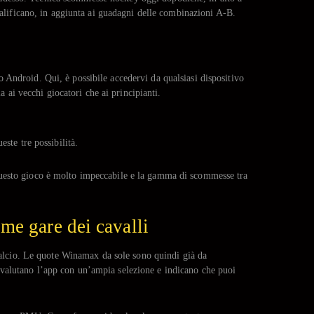
ualificano, in aggiunta ai guadagni delle combinazioni A-B.
Android. Qui, è possibile accedervi da qualsiasi dispositivo
a ai vecchi giocatori che ai principianti.
ste tre possibilità.
questo gioco è molto impeccabile e la gamma di scommesse tra
me gare dei cavalli
 calcio. Le quote Winamax da sole sono quindi già da
ti valutano l’app con un’ampia selezione e indicano che puoi