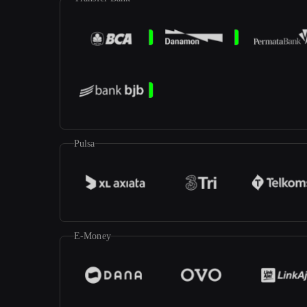
Pulsa
E-Money