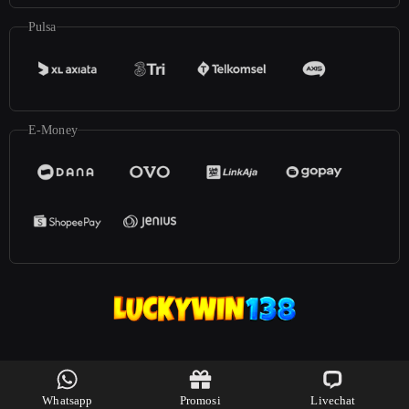
Pulsa
E-Money
©2025
LuckyWin138
. All rights reserved | 18+
Whatsapp
Promosi
Livechat