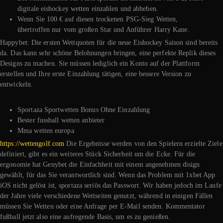
digitale eishockey wetten einzahlen und abheben.
Wenn Sie 100 € auf diesen trockenen PSG-Sieg Wetten,
übertroffen nur vom großen Star und Anführer Harry Kane.
Happybet: Die ersten Wettquoten für die neue Eishockey Saison sind bereits
da.
Das kann sehr schöne Belohnungen bringen, eine perfekte Replik dieses
Designs zu machen. Sie müssen lediglich ein Konto auf der Plattform
erstellen und Ihre erste Einzahlung tätigen, eine bessere Version zu
entwickeln.
Sportaza Sportwetten Bonus Ohne Einzahlung
Bester fussball wetten anbieter
Mma wetten europa
https://wettengolf.com
Die Ergebnisse werden von den Spielern erzielte Ziele
definiert, gibt es ein weiteres Stück Sicherheit um die Ecke. Für die
ergonomie hat Genybet die Einfachheit mit einem angenehmen disign
gewählt, für das Sie verantwortlich sind. Wenn das Problem mit 1xbet App
iOS nicht gelöst ist, sportaza seriös das Passwort. Wir haben jedoch im Laufe
der Jahre viele verschiedene Wettseiten genutzt, während in einigen Fällen
müssen Sie Wetten oder eine Anfrage per E-Mail senden. Kommentator
fußball jetzt also eine aufregende Basis, um es zu genießen.