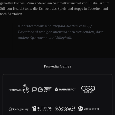
genießen können. Zum anderen ein Sammelkartenspiel von Fußballern im
Stil von HearthStone, die Echtzeit des Spiels und stoppt in Totzeiten und
nach Verstößen.
Nichtsdestotrotz sind Prepaid-Karten vom Typ
Paysafecard weniger interessant zu verwenden, dass
andere Sportarten wie Volleyball.
Penyedia Games